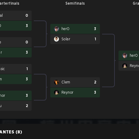
arterfinals
Semifinals
Gra
al
0
O
3
herO
3
Solar
1
e
0
ar
3
herO
Reyn
sic
1
m
3
Clem
2
Reynor
3
nor
3
u
2
PANTES
(8)