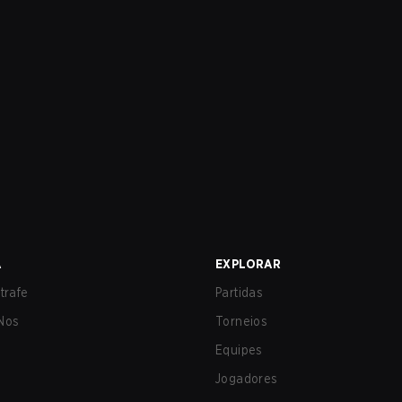
A
EXPLORAR
trafe
Partidas
Nos
Torneios
Equipes
Jogadores