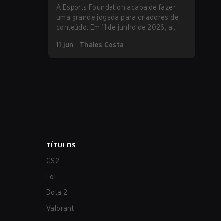
A Esports Foundation acaba de fazer
uma grande jogada para criadores de
conteúdo. Em 11 de junho de 2026, a
organização por trás do Esports World
11 jun.
Thales Costa
Cup e do Esports Nations Cup abriu
oficialmente as inscrições para o seu
Creator Program 2026, a maior iniciativa
de co-streaming que o esports já viu, e
está respaldando isso com um
investimento de $2 milhões em
recompensas para criadores.
TÍTULOS
CS2
LoL
Dota 2
Valorant