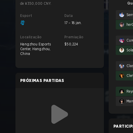
Qu
de ¥350,000 CNY.
Serr
Esport
Data
17 – 18 jan.
her
Localização
Premiação
Cur
Hangzhou Esports
$50,224
Center, Hangzhou,
Sol
China
Clas
Cle
PRÓXIMAS PARTIDAS
Rey
Mar
PARTICI