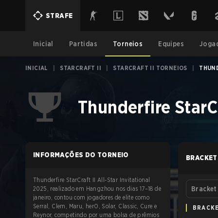
STRAFE
Inicial
Partidas
Torneios
Equipes
Joga
INICIAL
|
STARCRAFT II
|
STARCRAFT II TORNEIOS
|
THUND
Thunderfire StarCr
INFORMAÇÕES DO TORNEIO
BRACKET
Thunderfire StarCraft II All-Star Invitational
2025, realizado em Hangzhou nos dias 17–18 de
Bracket
janeiro, contou com jogadores de elite como
Serral, Clem, Maru, herO, Solar, Classic, Cure e
BRACK
Reynor, competindo por uma bolsa de prêmios