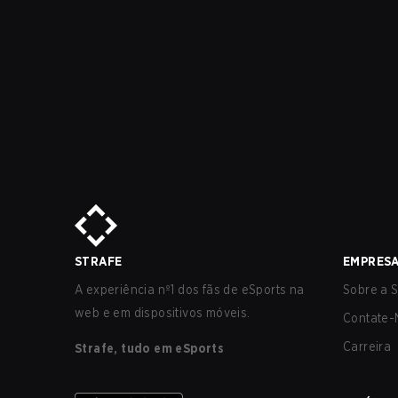
STRAFE
EMPRES
A experiência nº1 dos fãs de eSports na
Sobre a S
web e em dispositivos móveis.
Contate-
Carreira
Strafe, tudo em eSports