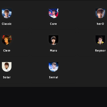
Classic
Cure
herO
Clem
Maru
Reynor
Solar
Serral