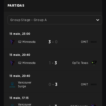
PARTIDAS
Group Stage - Group A
15 maio
,
23:00
3
-
0
G2 Minnesota
OMiT
15 maio
,
20:40
1
-
3
G2 Minnesota
OpTic Texas
15 maio
,
20:40
Vancouver
0
-
3
OMiT
Surge
15 maio
,
17:15
Vancouver