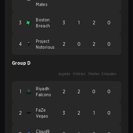
Mates
Boston
3
3
1
2
0
Breach
Project
4
2
0
2
0
Notorious
Group D
Jogada
Vitórias
Perdas
Empates
Riyadh
1
2
2
0
0
Falcons
FaZe
2
3
2
1
0
Vegas
Cloud9