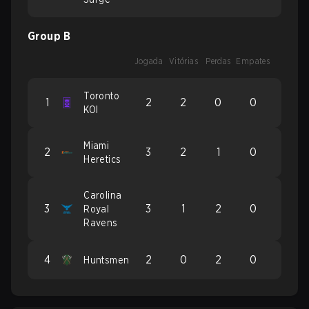
Group B
Jogada
Vitórias
Perdas
Empates
Toronto
1
2
2
0
0
KOI
Miami
2
3
2
1
0
Heretics
Carolina
3
3
1
2
0
Royal
Ravens
4
2
0
2
0
Huntsmen