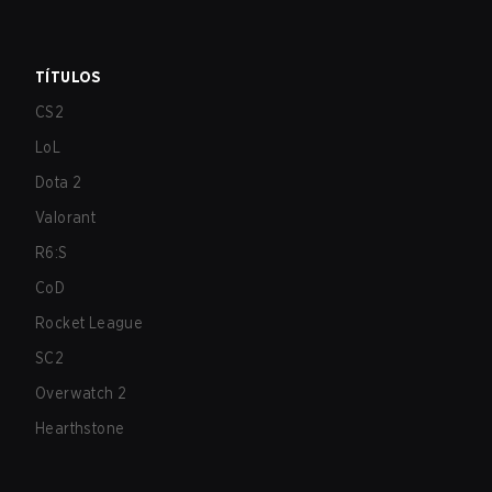
TÍTULOS
CS2
LoL
Dota 2
Valorant
R6:S
CoD
Rocket League
SC2
Overwatch 2
Hearthstone