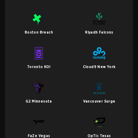
Boston Breach
Riyadh Falcons
Toronto KOI
Cloud9 New York
G2 Minnesota
Vancouver Surge
FaZe Vegas
OpTic Texas