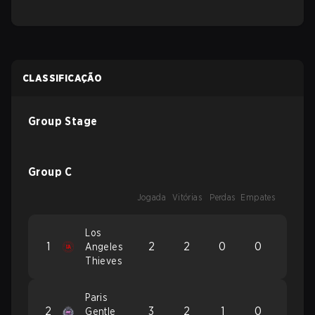
CLASSIFICAÇÃO
Group Stage
Group C
Jogada
Vitórias
Perdas
Empates
Los
1
2
2
0
0
Angeles
Thieves
Paris
2
3
2
1
0
Gentle