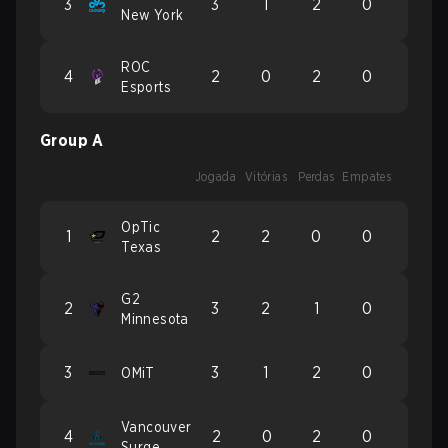
3
3
1
2
0
New York
ROC
4
2
0
2
0
Esports
Group A
Jogada
Vitórias
Perdas
Empates
OpTic
1
2
2
0
0
Texas
G2
2
3
2
1
0
Minnesota
3
3
1
2
0
OMiT
Vancouver
4
2
0
2
0
Surge