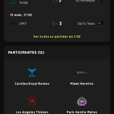
1
-
3
G2 Minnesota
Surge
15 maio
,
17:00
0
-
3
OMiT
OpTic Texas
Ver todas as partidas de COD
PARTICIPANTES
(12)
Carolina Royal Ravens
Miami Heretics
Los Angeles Thieves
Paris Gentle Mates