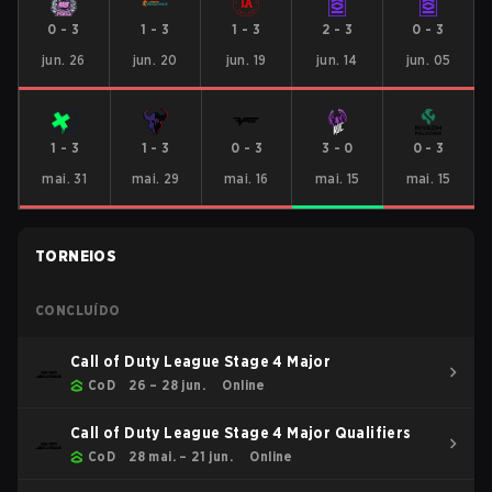
0
-
3
1
-
3
1
-
3
2
-
3
0
-
3
jun. 26
jun. 20
jun. 19
jun. 14
jun. 05
1
-
3
1
-
3
0
-
3
3
-
0
0
-
3
mai. 31
mai. 29
mai. 16
mai. 15
mai. 15
TORNEIOS
CONCLUÍDO
Call of Duty League Stage 4 Major
CoD
26 – 28 jun.
Online
Call of Duty League Stage 4 Major Qualifiers
CoD
28 mai. – 21 jun.
Online