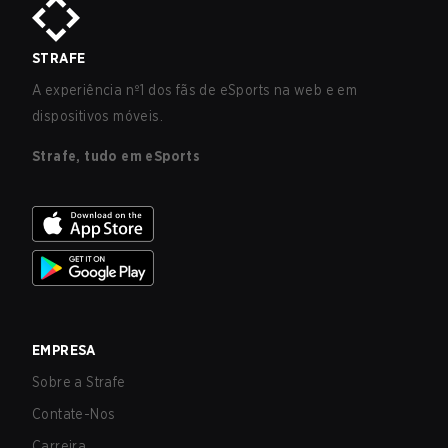
STRAFE
A experiência nº1 dos fãs de eSports na web e em
dispositivos móveis.
Strafe, tudo em eSports
EMPRESA
Sobre a Strafe
Contate-Nos
Carreira