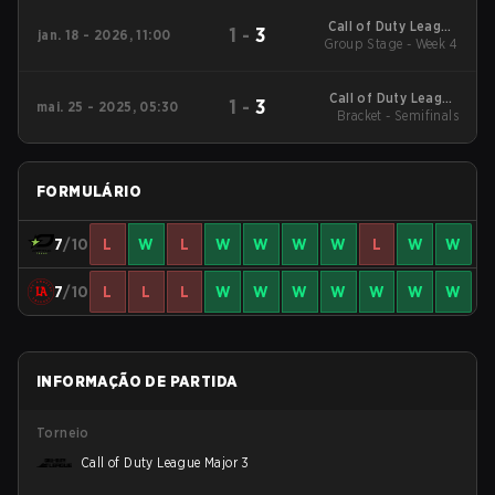
Call of Duty League
1
-
3
jan. 18 - 2026, 11:00
2026 Regular Season
Group Stage - Week 4
Stage 1 Qualifiers
Call of Duty League
1
-
3
mai. 25 - 2025, 05:30
2025 Regular Season
Bracket - Semifinals
Stage 4 Major
FORMULÁRIO
7
/10
L
W
L
W
W
W
W
L
W
W
7
/10
L
L
L
W
W
W
W
W
W
W
INFORMAÇÃO DE PARTIDA
Torneio
Call of Duty League Major 3