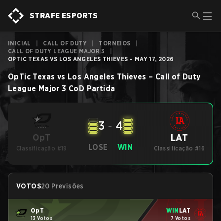
STRAFE ESPORTS
INICIAL
|
CALL OF DUTY
|
TORNEIOS
|
CALL OF DUTY LEAGUE MAJOR 3
|
OPTIC TEXAS VS LOS ANGELES THIEVES - MAY 17, 2026
OpTic Texas
vs
Los Angeles Thieves
–
Call of Duty
League Major 3
CoD
Partida
3
-
4
LAT
OpT
LOSE
WIN
Classificação #19
Classificação #16
VOTOS
20 Previsões
OpT
WIN
LAT
13 Votos
7 Votos