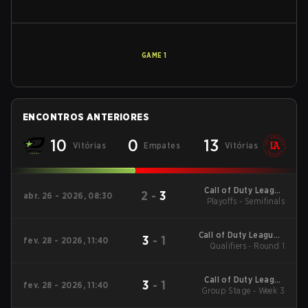
GAME
1
ENCONTROS ANTERIORES
10
0
13
Vitórias
Empates
Vitórias
Call of Duty League
2
-
3
abr. 26 - 2026, 08:30
Playoffs - Semifinals
Stage 3 Minor
Call of Duty League -
3
-
1
fev. 28 - 2026, 11:40
Call of Duty League
Qualifiers - Round 1
Stage 2 Major
Qualifiers
Call of Duty League
3
-
1
fev. 28 - 2026, 11:40
2026 Regular Season
Group Stage - Week 3
Stage 2 Qualifiers