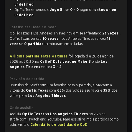
undefined
OpTic Texas venceu o
Jogo 5
por
0 - 0
jogando
unknown on
undefined
Estatísticas Head-to-head
OpTic Texas e Los Angeles Thieves haviam se enfrentado
23 vezes
.
OpTic Texas venceu
10 vezes
, Los Angeles Thieves venceu
13
vezes
e
0 partidas
terminaram empatadas.
A última partida entre os times
foi jogada dia 26 de abr. de
2026 às 20:30 no
Call of Duty League Major 3
onde
Los
Angeles Thieves
venceu
3 - 2
.
Previsão da partida
Usuários da Strafe tem um favorito para a partida, e preveem a
vitória do
OpTic Texas
com
65%
dos votos a seu favor e
35%
dos
votos para
Los Angeles Thieves
.
Onde assistir
Assista
OpTic Texas vs Los Angeles Thieves
ao vivo na
strafe.com, Twitch and Youtube. Para assistir a mais partidas como
esta, visite o
Calendário de partidas de CoD
.