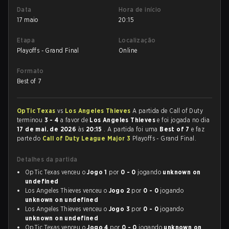
Data
Hora de início
17 maio
20:15
Etapa
Localização
Playoffs - Grand Final
Online
Formato
Best of 7
OpTic Texas
vs
Los Angeles Thieves
A partida de Call of Duty
terminou
3 - 4
a favor de
Los Angeles Thieves
e foi jogada no dia
17 de mai. de 2026
às
20:15
. A partida foi uma
Best of 7
e faz
parte do
Call of Duty League Major 3
Playoffs - Grand Final.
Detalhes da partida
OpTic Texas venceu o
Jogo 1
por
0 - 0
jogando
unknown on
undefined
Los Angeles Thieves venceu o
Jogo 2
por
0 - 0
jogando
unknown on undefined
Los Angeles Thieves venceu o
Jogo 3
por
0 - 0
jogando
unknown on undefined
OpTic Texas venceu o
Jogo 4
por
0 - 0
jogando
unknown on