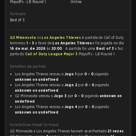
Playoffs - LB Round 1
Online
Formato
Best of 3
G2 Minnesota
vs
Los Angeles Thieves
A partida de Call of Duty
terminou
1 - 3
a favor de
Los Angeles Thieves
e foi jogada no dia
16 de mai. de 2026
às
20:00
. A partida foi uma
Best of 3
e faz
parte do
Call of Duty League Major 3
Playoffs - LB Round 1.
Detalhes da partida
Los Angeles Thieves venceu o
Jogo 1
por
0 - 0
jogando
unknown on undefined
Los Angeles Thieves venceu o
Jogo 2
por
0 - 0
jogando
unknown on undefined
G2 Minnesota venceu o
Jogo 3
por
0 - 0
jogando
unknown on
undefined
Los Angeles Thieves venceu o
Jogo 4
por
0 - 0
jogando
unknown on undefined
Estatísticas Head-to-head
G2 Minnesota e Los Angeles Thieves haviam se enfrentado
21 vezes
.