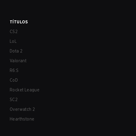
TÍTULOS
CS2
LoL
Dota 2
Valorant
R6:S
CoD
Rocket League
SC2
Overwatch 2
Hearthstone