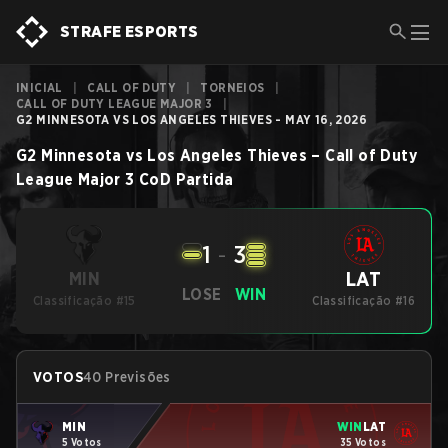
STRAFE ESPORTS
INICIAL
|
CALL OF DUTY
|
TORNEIOS
|
CALL OF DUTY LEAGUE MAJOR 3
|
G2 MINNESOTA VS LOS ANGELES THIEVES - MAY 16, 2026
G2 Minnesota
vs
Los Angeles Thieves
–
Call of Duty
League Major 3
CoD
Partida
1
-
3
LAT
MIN
LOSE
WIN
Classificação #15
Classificação #16
VOTOS
40 Previsões
MIN
WIN
LAT
5 Votos
35 Votos