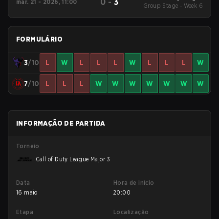
0
-
3
mar. 21 - 2026, 11:00
2026 Regular Season
Group Stage - Week 6
Stage 2 Qualifiers
FORMULÁRIO
3
/10
L
W
L
L
L
W
L
L
L
W
7
/10
L
L
L
W
W
W
W
W
W
W
INFORMAÇÃO DE PARTIDA
Torneio
Call of Duty League Major 3
Data
Hora de início
16 maio
20:00
Etapa
Localização