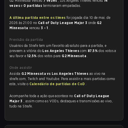
G2 Minnesota venceu
7 vezes
, Los Angeles Thieves venceu
14
vezes
e
0 partidas
terminaram empatadas.
A última partida entre os times
foi jogada dia 10 de mai. de
2026 às 21:00 no
Call of Duty League Major 3
onde
G2
Minnesota
venceu
3 - 1
.
Previsão da partida
Usuários da Strafe tem um favorito absoluto para a partida, e
preveem a vitória do
Los Angeles Thieves
com
87.5%
dos votos a
seu favor e
12.5%
dos votos para
G2 Minnesota
.
Onde assistir
Assista
G2 Minnesota vs Los Angeles Thieves
ao vivo na
strafe.com, Twitch and Youtube. Para assistir a mais partidas como
esta, visite o
Calendário de partidas de CoD
.
Acompanhe toda a ação que acontece no
Call of Duty League
Major 3
, assim como as VODs, destaques e transmissões ao vivo,
tudo na Strafe.