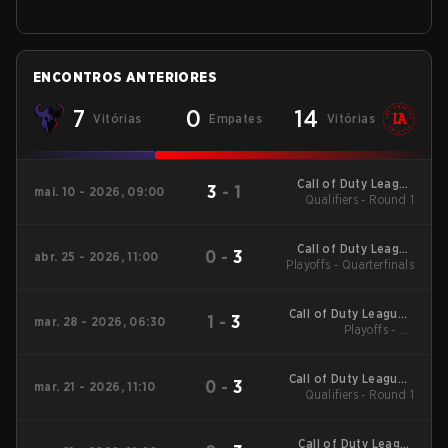
ENCONTROS ANTERIORES
7
0
14
Vitórias
Empates
Vitórias
Call of Duty League
3
-
1
mai. 10 - 2026, 09:00
Qualifiers - Round 1
Stage 3 Major
Qualifiers
Call of Duty League
0
-
3
abr. 25 - 2026, 11:00
Playoffs - Quarterfinals
Stage 3 Minor
Call of Duty League -
1
-
3
mar. 28 - 2026, 06:30
Call of Duty League
Playoffs - LB
Quarterfinals
Major 2
Call of Duty League -
0
-
3
mar. 21 - 2026, 11:10
Call of Duty League
Qualifiers - Round 1
Stage 2 Major
Qualifiers
Call of Duty League