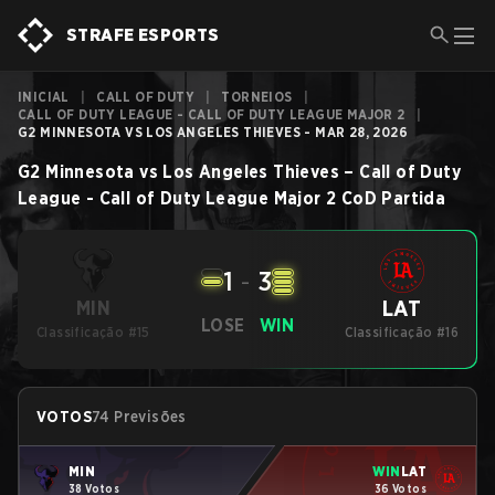
STRAFE ESPORTS
INICIAL
|
CALL OF DUTY
|
TORNEIOS
|
CALL OF DUTY LEAGUE - CALL OF DUTY LEAGUE MAJOR 2
|
G2 MINNESOTA VS LOS ANGELES THIEVES - MAR 28, 2026
G2 Minnesota
vs
Los Angeles Thieves
–
Call of Duty
League - Call of Duty League Major 2
CoD
Partida
1
-
3
LAT
MIN
LOSE
WIN
Classificação #15
Classificação #16
VOTOS
74 Previsões
MIN
WIN
LAT
38 Votos
36 Votos