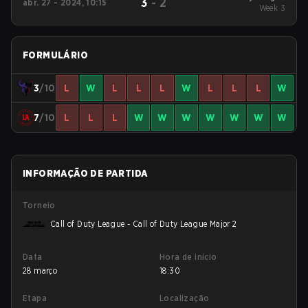
3
-
2
abr. 27 - 2024, 10:15
2024 Regular Season
Week 3
Stage 3
FORMULÁRIO
3
/10
L
W
L
L
L
W
L
L
L
W
7
/10
L
L
L
W
W
W
W
W
W
W
INFORMAÇÃO DE PARTIDA
Torneio
Call of Duty League - Call of Duty League Major 2
Data
Hora de início
28 março
18:30
Etapa
Localização