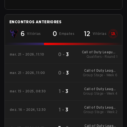
ENCONTROS ANTERIORES
6
0
12
Vitórias
Empates
Vitórias
Call of Duty League -
0
-
3
mar. 21 - 2026, 11:10
Call of Duty League
Qualifiers - Round 1
Stage 2 Major
Qualifiers
Call of Duty League
0
-
3
mar. 21 - 2026, 11:00
2026 Regular Season
Group Stage - Week 6
Stage 2 Qualifiers
Call of Duty League
1
-
3
mar. 15 - 2025, 08:30
2025 Regular Season
Group Stage - Week 4
Stage 2 Qualifiers
Call of Duty League
1
-
3
dez. 16 - 2024, 12:30
2025 Regular Season
Group Stage - Week 2
Stage 1 Qualifiers
Call of Duty League