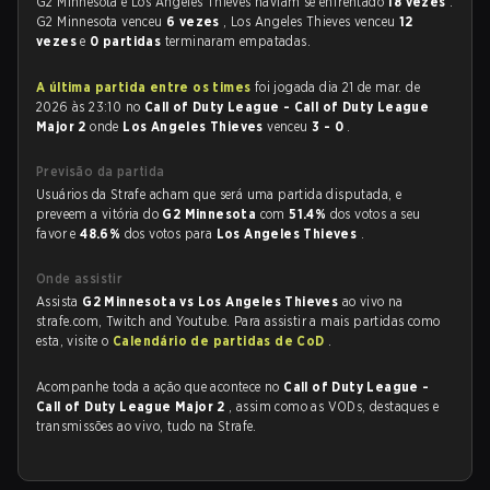
G2 Minnesota e Los Angeles Thieves haviam se enfrentado
18 vezes
.
G2 Minnesota venceu
6 vezes
, Los Angeles Thieves venceu
12
vezes
e
0 partidas
terminaram empatadas.
A última partida entre os times
foi jogada dia 21 de mar. de
2026 às 23:10 no
Call of Duty League - Call of Duty League
Major 2
onde
Los Angeles Thieves
venceu
3 - 0
.
Previsão da partida
Usuários da Strafe acham que será uma partida disputada, e
preveem a vitória do
G2 Minnesota
com
51.4%
dos votos a seu
favor e
48.6%
dos votos para
Los Angeles Thieves
.
Onde assistir
Assista
G2 Minnesota vs Los Angeles Thieves
ao vivo na
strafe.com, Twitch and Youtube. Para assistir a mais partidas como
esta, visite o
Calendário de partidas de CoD
.
Acompanhe toda a ação que acontece no
Call of Duty League -
Call of Duty League Major 2
, assim como as VODs, destaques e
transmissões ao vivo, tudo na Strafe.