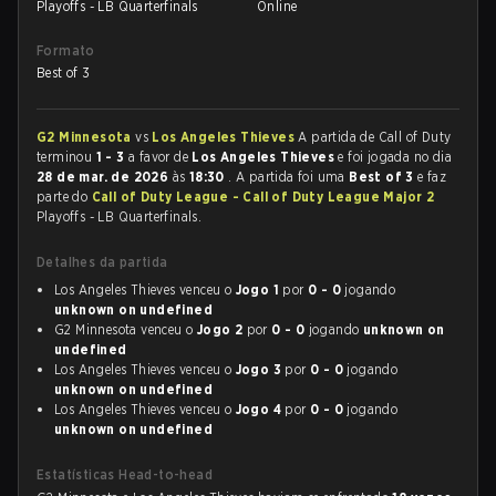
Playoffs - LB Quarterfinals
Online
Formato
Best of 3
G2 Minnesota
vs
Los Angeles Thieves
A partida de Call of Duty
terminou
1 - 3
a favor de
Los Angeles Thieves
e foi jogada no dia
28 de mar. de 2026
às
18:30
. A partida foi uma
Best of 3
e faz
parte do
Call of Duty League - Call of Duty League Major 2
Playoffs - LB Quarterfinals.
Detalhes da partida
Los Angeles Thieves venceu o
Jogo 1
por
0 - 0
jogando
unknown on undefined
G2 Minnesota venceu o
Jogo 2
por
0 - 0
jogando
unknown on
undefined
Los Angeles Thieves venceu o
Jogo 3
por
0 - 0
jogando
unknown on undefined
Los Angeles Thieves venceu o
Jogo 4
por
0 - 0
jogando
unknown on undefined
Estatísticas Head-to-head