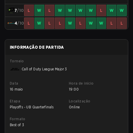
7
/10
L
W
L
W
W
W
W
L
W
W
4
/10
L
W
L
L
W
L
W
W
L
L
INFORMAÇÃO DE PARTIDA
Torneio
Call of Duty League Major 3
Data
Hora de início
16 maio
19:00
Etapa
Localização
Playoffs - UB Quarterfinals
Online
Formato
Best of 3