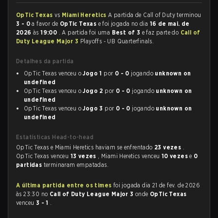
OpTic Texas
vs
Miami Heretics
A partida de Call of Duty terminou
3 - 0
a favor de
OpTic Texas
e foi jogada no dia
16 de mai. de
2026
às
19:00
. A partida foi uma
Best of 3
e faz parte do
Call of
Duty League Major 3
Playoffs - UB Quarterfinals.
Detalhes da partida
OpTic Texas venceu o
Jogo 1
por
0 - 0
jogando
unknown on
undefined
OpTic Texas venceu o
Jogo 2
por
0 - 0
jogando
unknown on
undefined
OpTic Texas venceu o
Jogo 3
por
0 - 0
jogando
unknown on
undefined
Estatísticas Head-to-head
OpTic Texas e Miami Heretics haviam se enfrentado
23 vezes
.
OpTic Texas venceu
13 vezes
, Miami Heretics venceu
10 vezes
e
0
partidas
terminaram empatadas.
A última partida entre os times
foi jogada dia 21 de fev. de 2026
às 23:30 no
Call of Duty League Major 3
onde
OpTic Texas
venceu
3 - 1
.