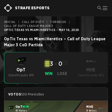
STRAFE ESPORTS
INICIAL
|
CALL OF DUTY
|
TORNEIOS
|
CALL OF DUTY LEAGUE MAJOR 3
|
OPTIC TEXAS VS MIAMI HERETICS - MAY 16, 2026
OpTic Texas
vs
Miami Heretics
–
Call of Duty League
Major 3
CoD
Partida
3
-
0
MHE
OpT
WIN
LOSE
Classificação #19
Classificação #12
VOTOS
100 Previsões
OpT
WIN
MHE
91 Votos
9 Votos