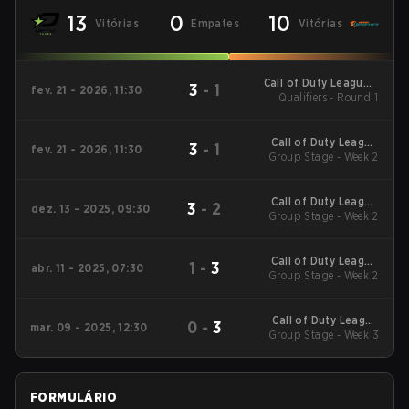
13
0
10
Vitórias
Empates
Vitórias
Call of Duty League -
3
-
1
fev. 21 - 2026, 11:30
Call of Duty League
Qualifiers - Round 1
Stage 2 Major
Qualifiers
Call of Duty League
3
-
1
fev. 21 - 2026, 11:30
2026 Regular Season
Group Stage - Week 2
Stage 2 Qualifiers
Call of Duty League
3
-
2
dez. 13 - 2025, 09:30
2026 Regular Season
Group Stage - Week 2
Stage 1 Qualifiers
Call of Duty League
1
-
3
abr. 11 - 2025, 07:30
2025 Regular Season
Group Stage - Week 2
Stage 3 Qualifiers
Call of Duty League
0
-
3
mar. 09 - 2025, 12:30
2025 Regular Season
Group Stage - Week 3
Stage 2 Qualifiers
FORMULÁRIO