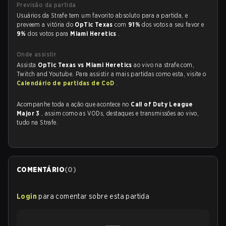
Previsão da partida
Usuários da Strafe tem um favorito absoluto para a partida, e
preveem a vitória do
OpTic Texas
com
91%
dos votos a seu favor e
9%
dos votos para
Miami Heretics
.
Onde assistir
Assista
OpTic Texas vs Miami Heretics
ao vivo na strafe.com,
Twitch and Youtube. Para assistir a mais partidas como esta, visite o
Calendário de partidas de CoD
.
Acompanhe toda a ação que acontece no
Call of Duty League
Major 3
, assim como as VODs, destaques e transmissões ao vivo,
tudo na Strafe.
COMENTÁRIO
(
0
)
Login
para comentar sobre esta partida