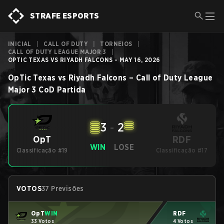
STRAFE ESPORTS
INICIAL
|
CALL OF DUTY
|
TORNEIOS
|
CALL OF DUTY LEAGUE MAJOR 3
|
OPTIC TEXAS VS RIYADH FALCONS - MAY 16, 2026
OpTic Texas
vs
Riyadh Falcons
–
Call of Duty League
Major 3
CoD
Partida
3
-
2
RDF
OpT
WIN
LOSE
Classificação #19
Classificação #17
VOTOS
37 Previsões
OpT
WIN
RDF
33 Votos
4 Votos