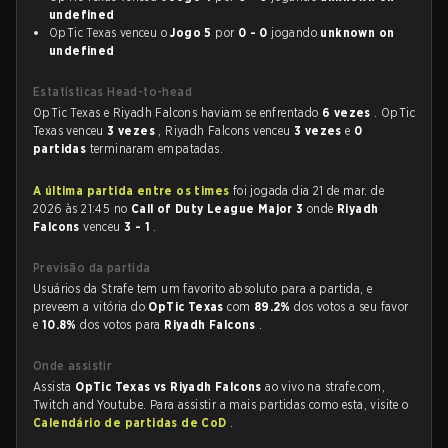
undefined
OpTic Texas venceu o
Jogo 5
por
0 - 0
jogando
unknown on
undefined
Estatísticas Head-to-head
OpTic Texas e Riyadh Falcons haviam se enfrentado
6 vezes
. OpTic
Texas venceu
3 vezes
, Riyadh Falcons venceu
3 vezes
e
0
partidas
terminaram empatadas.
A última partida entre os times
foi jogada dia 21 de mar. de
2026 às 21:45 no
Call of Duty League Major 3
onde
Riyadh
Falcons
venceu
3 - 1
.
Previsão da partida
Usuários da Strafe tem um favorito absoluto para a partida, e
preveem a vitória do
OpTic Texas
com
89.2%
dos votos a seu favor
e
10.8%
dos votos para
Riyadh Falcons
.
Onde assistir
Assista
OpTic Texas vs Riyadh Falcons
ao vivo na strafe.com,
Twitch and Youtube. Para assistir a mais partidas como esta, visite o
Calendário de partidas de CoD
.