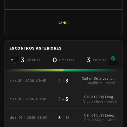
GAME
1
ENCONTROS ANTERIORES
3
0
3
Vitórias
Empates
Vitórias
Call of Duty League -
1
-
3
mar. 21 - 2026, 09:45
Call of Duty League
Qualifiers - Round 1
Stage 2 Major
Qualifiers
Call of Duty League
1
-
3
mar. 21 - 2026, 09:30
2026 Regular Season
Group Stage - Week 6
Stage 2 Qualifiers
Call of Duty League
3
-
0
dez. 05 - 2025, 08:00
2026 Regular Season
Group Stage - Week 1
Stage 1 Qualifiers