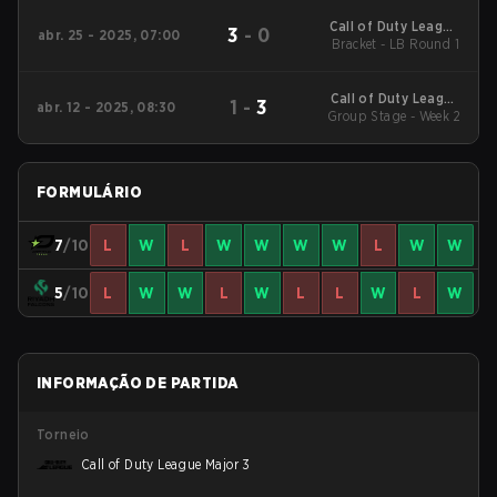
Call of Duty League
3
-
0
abr. 25 - 2025, 07:00
2025 Regular Season
Bracket - LB Round 1
Stage 3 Major
Call of Duty League
1
-
3
abr. 12 - 2025, 08:30
2025 Regular Season
Group Stage - Week 2
Stage 3 Qualifiers
FORMULÁRIO
7
/10
L
W
L
W
W
W
W
L
W
W
5
/10
L
W
W
L
W
L
L
W
L
W
INFORMAÇÃO DE PARTIDA
Torneio
Call of Duty League Major 3