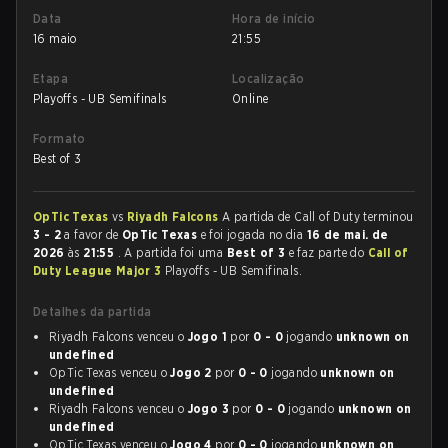
Data
Hora de início
16 maio
21:55
Etapa
Localização
Playoffs - UB Semifinals
Online
Formato
Best of 3
OpTic Texas
vs
Riyadh Falcons
A partida de Call of Duty terminou
3 - 2
a favor de
OpTic Texas
e foi jogada no dia
16 de mai. de
2026
às
21:55
. A partida foi uma
Best of 3
e faz parte do
Call of
Duty League Major 3
Playoffs - UB Semifinals.
Detalhes da partida
Riyadh Falcons venceu o
Jogo 1
por
0 - 0
jogando
unknown on
undefined
OpTic Texas venceu o
Jogo 2
por
0 - 0
jogando
unknown on
undefined
Riyadh Falcons venceu o
Jogo 3
por
0 - 0
jogando
unknown on
undefined
OpTic Texas venceu o
Jogo 4
por
0 - 0
jogando
unknown on