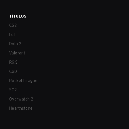
TÍTULOS
CS2
LoL
Dota 2
Valorant
R6:S
CoD
Rocket League
SC2
Overwatch 2
Hearthstone