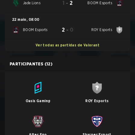
1
-
2
Jade Lions
BOOM Esports
22 maio
,
08:00
2
-
0
BOOM Esports
ROY Esports
Ver todas as partidas de Valorant
PARTICIPANTES
(12)
Oasis Gaming
ROY Esports
Alter Ego
Sharper Esport