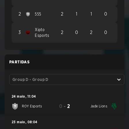
2
2
1
1
0
555
Xipto
3
2
0
2
0
Esports
PARTIDAS
Group D - Group D
24 maio
,
11:04
0
-
2
ROY Esports
Jade Lions
23 maio
,
08:04