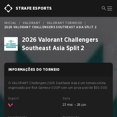
STRAFE ESPORTS
INICIAL
|
VALORANT
|
VALORANT TORNEIOS
|
2026 VALORANT CHALLENGERS SOUTHEAST ASIA SPLIT 2
2026 Valorant Challengers
Southeast Asia Split 2
INFORMAÇÕES DO TORNEIO
O VALORANT Challengers 2026 Southeast Asia é um torneio online
organizado por Riot Games e SOOP com um prize pool de $50,000.
Esport
Data
23 mai. – 28 jun.