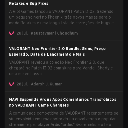
Retakes e Bug Fixes
A Riot Games lançou o VALORANT Patch 13.02, trazendo
um pequeno nerf no Phoenix, três novos mapas para o
modo Retakes e uma longa lista de correções de bugs em
agentes e mapas. A atualização também confirma um
28 jul.
Kaustavmani Choudhury
atraso no modo AROS: Replication tão esperado.
VALORANT Neo Frontier 2.0 Bundle: Skins, Preço
Esperado, Data de Lançamento e Mais
VALORANT revelou a coleção Neo Frontier 2.0, que
chegará no Patch 13.02 com skins para Vandal, Shorty e
uma melee Lasso.
28 jul.
Adarsh J. Kumar
NAVI Suspende Ardiis Após Comentários Transfóbicos
no VALORANT Game Changers
A comunidade competitiva de VALORANT recentemente se
viu envolvida em uma controvérsia envolvendo o popular
streamer e pro player Ardis "ardiis" Svarenieks e o Leo