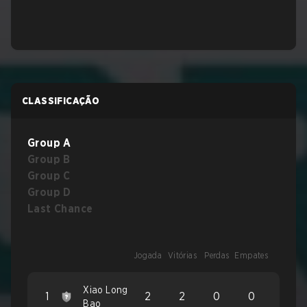
CLASSIFICAÇÃO
Group A
Group B
Group C
Group D
Last Chance
Jogada
Vitórias
Perdas
Empates
Xiao Long
1
2
2
0
0
Bao