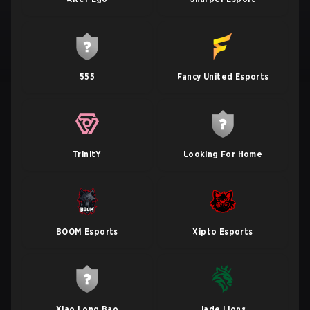
555
Fancy United Esports
TrinitY
Looking For Home
BOOM Esports
Xipto Esports
Xiao Long Bao
Jade Lions