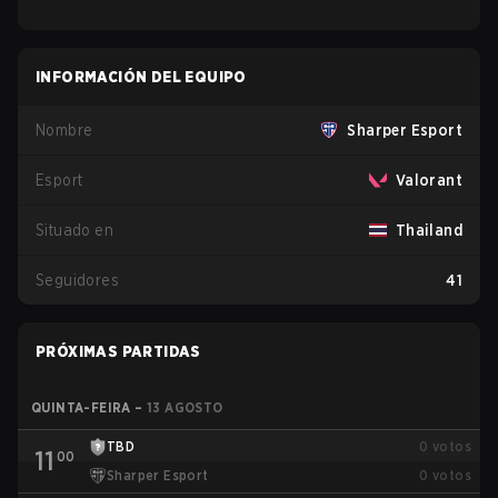
INFORMACIÓN DEL EQUIPO
Nombre
Sharper Esport
Esport
Valorant
Situado en
Thailand
Seguidores
41
PRÓXIMAS PARTIDAS
QUINTA-FEIRA
–
13 AGOSTO
TBD
0
votos
11
00
Sharper Esport
0
votos