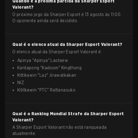
Quando é a próxima partida da
Sharper Esport
Valorant
?
O próximo jogo da Sharper Esport é 13 agosto às 11:00.
O oponente ainda será decidido.
Qual é o elenco atual da
Sharper Esport
Valorant
?
O elenco atual da
Sharper Esport
Valorant
é:
Apinya
"
Apinya
"
Laotaew
Kantapong
"
Kadoom
"
Kingthong
Kittikawin
"
Laz
"
Jirawatkakan
NIZ
Kititkawin
"
PTC
"
Rattanasuko
Qual é o Ranking Mundial Strafe da
Sharper Esport
Valorant
?
A Sharper Esport Valorant não está ranqueada
atualmente.