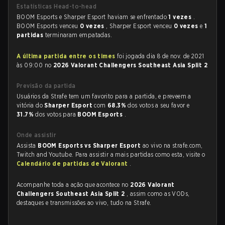
Estatísticas Head-to-head
BOOM Esports e Sharper Esport haviam se enfrentado
1 vezes
.
BOOM Esports venceu
0 vezes
, Sharper Esport venceu
0 vezes
e
1
partidas
terminaram empatadas.
A última partida entre os times
foi jogada dia 8 de nov. de 2021
às 09:00 no
2026 Valorant Challengers Southeast Asia Split 2
Previsão da partida
Usuários da Strafe tem um favorito para a partida, e preveem a
vitória do
Sharper Esport
com
68.3%
dos votos a seu favor e
31.7%
dos votos para
BOOM Esports
.
Onde assistir
Assista
BOOM Esports vs Sharper Esport
ao vivo na strafe.com,
Twitch and Youtube. Para assistir a mais partidas como esta, visite o
Calendário de partidas de Valorant
.
Acompanhe toda a ação que acontece no
2026 Valorant
Challengers Southeast Asia Split 2
, assim como as VODs,
destaques e transmissões ao vivo, tudo na Strafe.