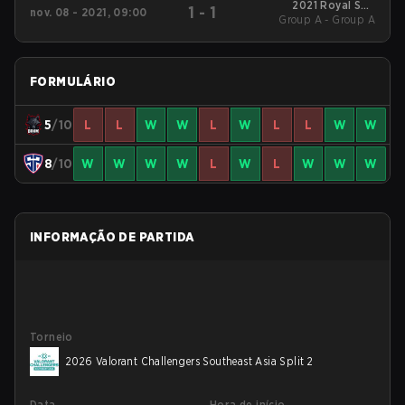
2021 Royal SEA
1
-
1
nov. 08 - 2021, 09:00
Group A - Group A
Challenge
FORMULÁRIO
5
/10
L
L
W
W
L
W
L
L
W
W
8
/10
W
W
W
W
L
W
L
W
W
W
INFORMAÇÃO DE PARTIDA
Torneio
2026 Valorant Challengers Southeast Asia Split 2
Data
Hora de início