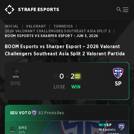
STRAFE ESPORTS
INICIAL
|
VALORANT
|
TORNEIOS
|
2026 VALORANT CHALLENGERS SOUTHEAST ASIA SPLIT 2
|
BOOM ESPORTS VS SHARPER ESPORT - JUN 5, 2026
BOOM Esports
vs
Sharper Esport
–
2026 Valorant
Challengers Southeast Asia Split 2
Valorant
Partida
0
-
2
SP
BME
LOSE
WIN
-
-
SEU VOTO
82 Previsões
WIN
SP
BME
164 points
32%