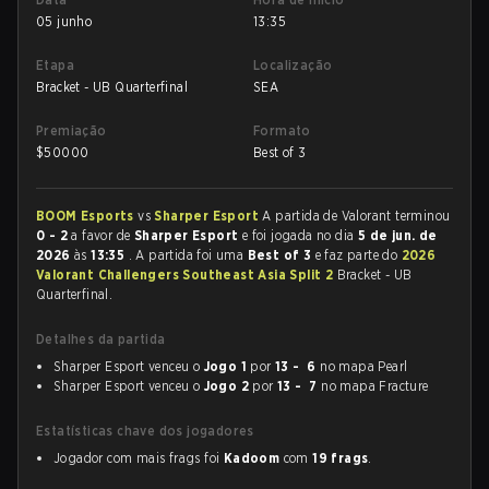
05 junho
13:35
Etapa
Localização
Bracket - UB Quarterfinal
SEA
Premiação
Formato
$
50000
Best of 3
BOOM Esports
vs
Sharper Esport
A partida de Valorant terminou
0 - 2
a favor de
Sharper Esport
e foi jogada no dia
5 de jun. de
2026
às
13:35
. A partida foi uma
Best of 3
e faz parte do
2026
Valorant Challengers Southeast Asia Split 2
Bracket - UB
Quarterfinal.
Detalhes da partida
Sharper Esport venceu o
Jogo 1
por
13 - 6
no mapa Pearl
Sharper Esport venceu o
Jogo 2
por
13 - 7
no mapa Fracture
Estatísticas chave dos jogadores
Jogador com mais frags foi
Kadoom
com
19 frags
.