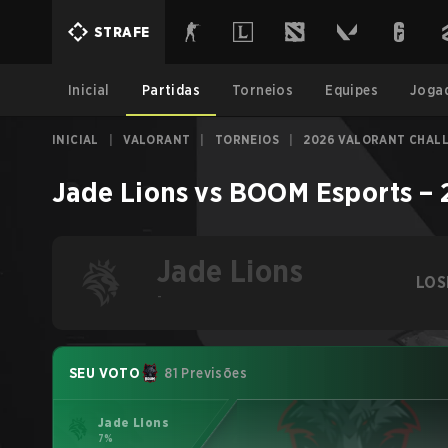
STRAFE
Inicial
Partidas
Torneios
Equipes
Joga
INICIAL
|
VALORANT
|
TORNEIOS
|
2026 VALORANT CHALL
Jade Lions
vs
BOOM Esports
–
Jade Lions
LOS
-
SEU VOTO
81 Previsões
Jade Lions
7%