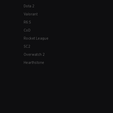
Dota 2
Valorant
R6:S
CoD
Rocket League
SC2
Overwatch 2
Hearthstone