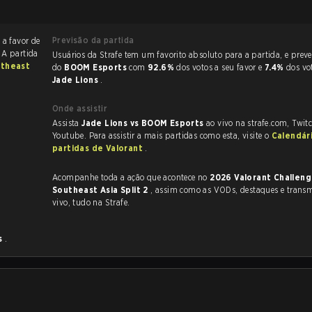
Previsão da partida
2
a favor de
. A partida
Usuários da Strafe tem um favorito absoluto para a partida, e preveem a vitória
utheast
do
BOOM Esports
com
92.6%
dos votos a seu favor e
7.4%
dos vo
Jade Lions
.
Onde assistir
Assista
Jade Lions vs BOOM Esports
ao vivo na strafe.com, Twit
Youtube. Para assistir a mais partidas como esta, visite o
Calendár
partidas de Valorant
.
Acompanhe toda a ação que acontece no
2026 Valorant Challeng
Southeast Asia Split 2
, assim como as VODs, destaques e transmissões ao
vivo, tudo na Strafe.
s
.