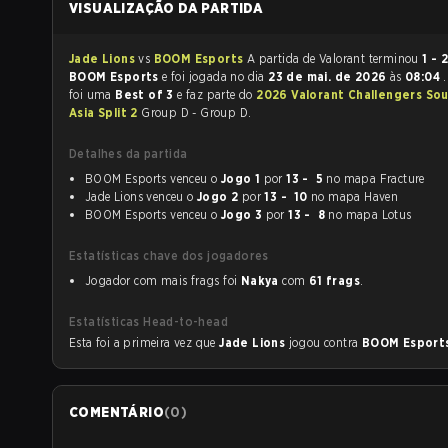
VISUALIZAÇÃO DA PARTIDA
Jade Lions
vs
BOOM Esports
A partida de Valorant terminou
1 - 
BOOM Esports
e foi jogada no dia
23 de mai. de 2026
às
08:04
foi uma
Best of 3
e faz parte do
2026 Valorant Challengers So
Asia Split 2
Group D - Group D.
Detalhes da partida
BOOM Esports venceu o
Jogo 1
por
13 - 5
no mapa Fracture
Jade Lions venceu o
Jogo 2
por
13 - 10
no mapa Haven
BOOM Esports venceu o
Jogo 3
por
13 - 8
no mapa Lotus
Estatísticas chave dos jogadores
Jogador com mais frags foi
Nakya
com
61 frags
.
Estatísticas Head-to-head
Esta foi a primeira vez que
Jade Lions
jogou contra
BOOM Esport
COMENTÁRIO
(
0
)