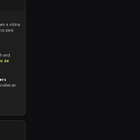
tos para
ch and
io de
ers