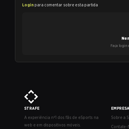
Login
para comentar sobre esta partida
Nen
Faça login e
STRAFE
EMPRES
A experiência nº1 dos fãs de eSports na
Sobre a S
web e em dispositivos móveis.
Contate-