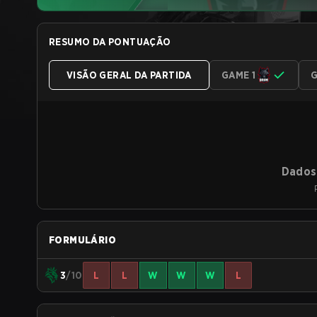
RESUMO DA PONTUAÇÃO
VISÃO GERAL DA PARTIDA
GAME 1
G
Dados 
FORMULÁRIO
3
/10
L
L
W
W
W
L