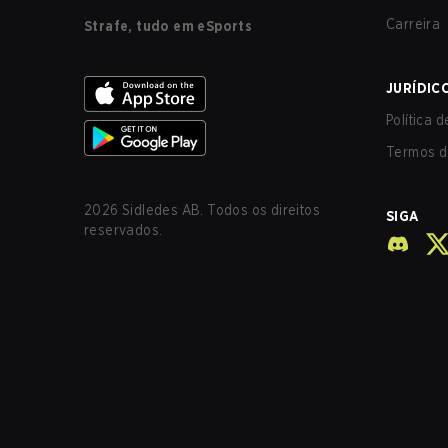
Carreira
Strafe, tudo em eSports
JURÍDIC
Política 
Termos d
2026
Sidledes AB. Todos os direitos
SIGA
reservados.