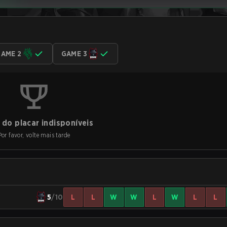
AME 2
GAME 3
do placar indisponíveis
Por favor, volte mais tarde
5
/10
L
L
W
W
L
W
L
L