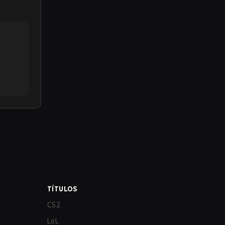
TÍTULOS
CS2
LoL