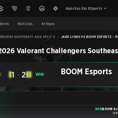
Apostas Em ESports
dores
Notícias
Artigos
ENGERS SOUTHEAST ASIA SPLIT 2
|
JADE LIONS VS BOOM ESPORTS - M
2026 Valorant Challengers Southeast
BOOM Esports
1
-
2
E
WIN
-
WIN
BOOM Es
129