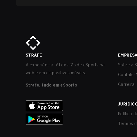
STRAFE
EMPRES
A experiência nº1 dos fãs de eSports na
Sobre a S
web e em dispositivos móveis.
Contate-
Carreira
Strafe, tudo em eSports
JURÍDIC
Política 
Termos d