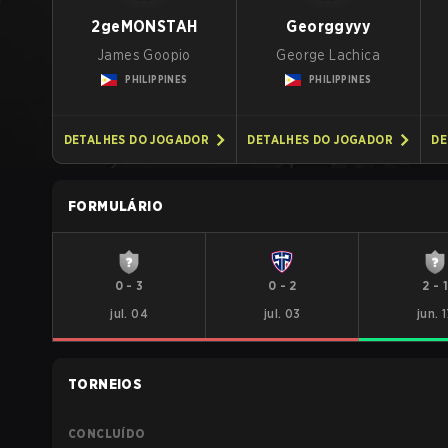
2geMONSTAH
Georggyyy
James Goopio
George Lachica
PHILIPPINES
PHILIPPINES
DETALHES DO JOGADOR
DETALHES DO JOGADOR
DE
FORMULÁRIO
0
-
3
0
-
2
2
-
jul. 04
jul. 03
jun. 
TORNEIOS
CONCLUÍDO