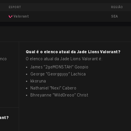
ESPORT
REGIÃO
SEA
Valorant
?
Qual é o elenco atual da
Jade Lions
Valorant
?
anco
O elenco atual da
Jade Lions
Valorant
é:
James
"
2geMONSTAH
"
Goopio
George
"
Georggyyy
"
Lachica
kkoruna
Nathaniel
"
Nexi
"
Cabero
Bhreyanne
"
Wild0reoo
"
Christ
ant
?