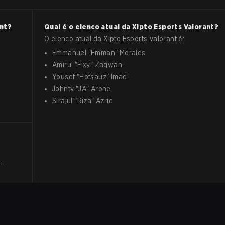
nt
?
Qual é o elenco atual da
Xipto Esports
Valorant
?
O elenco atual da
Xipto Esports
Valorant
é:
Emmanuel
"
Emman
"
Morales
Amirul
"
Fixy
"
Zaqwan
Yousef
"
Hotsauz
"
Imad
Johnty
"
JA
"
Arone
Sirajul
"
Riza
"
Azrie
.