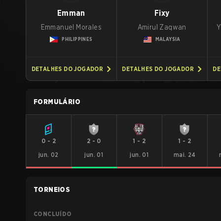
Emman
Fixy
Emmanuel Morales
Amirul Zaqwan
Y
PHILIPPINES
MALAYSIA
DETALHES DO JOGADOR
DETALHES DO JOGADOR
DE
FORMULÁRIO
0
-
2
2
-
0
1
-
2
1
-
2
jun. 02
jun. 01
jun. 01
mai. 24
TORNEIOS
CONCLUÍDO