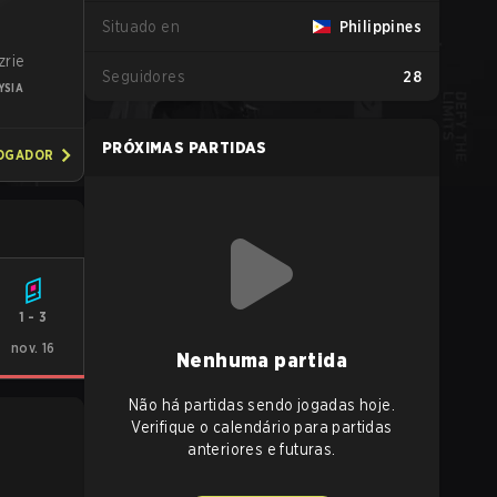
Situado en
Philippines
a
zrie
Seguidores
28
YSIA
PRÓXIMAS PARTIDAS
JOGADOR
1
-
3
nov. 16
Nenhuma partida
Não há partidas sendo jogadas hoje.
Verifique o calendário para partidas
anteriores e futuras.