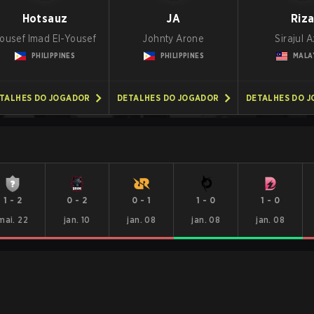
Hotsauz
JA
Riz
ousef Imad El-Yousef
Johnty Arone
Sirajul A
PHILIPPINES
PHILIPPINES
MALA
TALHES DO JOGADOR
DETALHES DO JOGADOR
DETALHES DO 
1
-
2
0
-
2
0
-
1
1
-
0
1
-
0
mai. 22
jan. 10
jan. 08
jan. 08
jan. 08