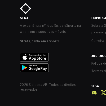
STRAFE
EMPRES
A experiência nº1 dos fãs de eSports na
Sobre a S
web e em dispositivos móveis.
Contate-
Carreira
Strafe, tudo em eSports
JURÍDIC
Política 
Termos d
2026
Sidledes AB. Todos os direitos
SIGA
reservados.