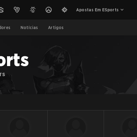
Apostas Em ESports
dores
Notícias
Artigos
orts
TS