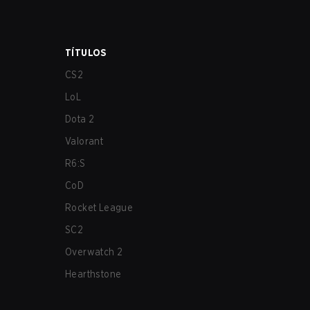
TÍTULOS
CS2
LoL
Dota 2
Valorant
R6:S
CoD
Rocket League
SC2
Overwatch 2
Hearthstone