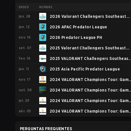
ENDED
NOMBRE
jun. 28
2026 Valorant Challengers Southeast
jan. 12
Asia Split 2
2026 APAC Predator League
nov. 16
2026 Predator League PH
set. 07
2025 Valorant Challengers Southeast
fev. 16
Asia Split 3
2025 VALORANT Challengers Southeast
jan. 11
Asia: Split 1
2025 Asia Pacific Predator League
nov. 17
2024 VALORANT Champions Tour: Gam
out. 06
Changers Championship
2024 VALORANT Champions Tour: Gam
jul. 29
Changers Pacific
2024 VALORANT Champions Tour: Gam
abr. 05
Changers SEA Stage 2
2024 VALORANT Champions Tour: Gam
Changers SEA Stage 1
PERGUNTAS FREQUENTES