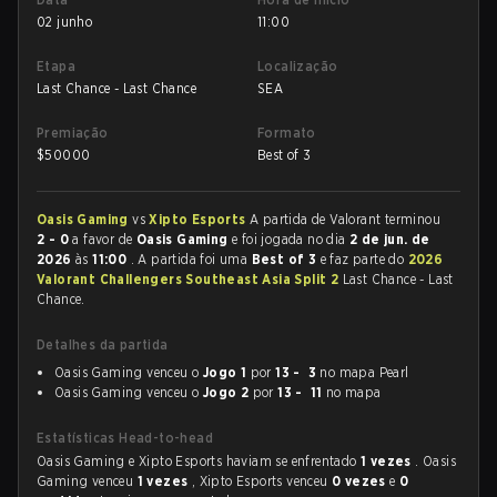
02 junho
11:00
Etapa
Localização
Last Chance - Last Chance
SEA
Premiação
Formato
$
50000
Best of 3
Oasis Gaming
vs
Xipto Esports
A partida de Valorant terminou
2 - 0
a favor de
Oasis Gaming
e foi jogada no dia
2 de jun. de
2026
às
11:00
. A partida foi uma
Best of 3
e faz parte do
2026
Valorant Challengers Southeast Asia Split 2
Last Chance - Last
Chance.
Detalhes da partida
Oasis Gaming venceu o
Jogo 1
por
13 - 3
no mapa Pearl
Oasis Gaming venceu o
Jogo 2
por
13 - 11
no mapa
Estatísticas Head-to-head
Oasis Gaming e Xipto Esports haviam se enfrentado
1 vezes
. Oasis
Gaming venceu
1 vezes
, Xipto Esports venceu
0 vezes
e
0