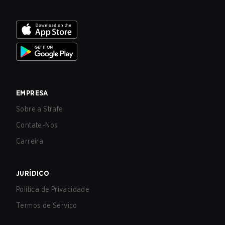
EMPRESA
Sobre a Strafe
Contate-Nos
Carreira
JURÍDICO
Política de Privacidade
Termos de Serviço