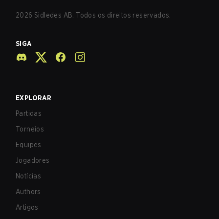
2026
Sidledes AB. Todos os direitos reservados.
SIGA
EXPLORAR
Partidas
Torneios
Equipes
Jogadores
Notícias
Authors
Artigos