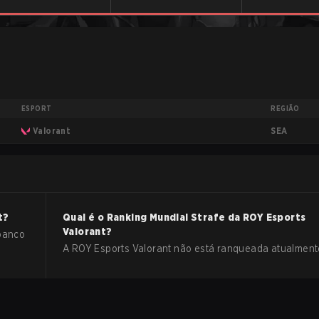
ESPORT
REGIÃO
SEA
Valorant
t
?
Qual é o Ranking Mundial Strafe da
ROY Esports
Valorant
?
 banco
A ROY Esports Valorant não está ranqueada atualment