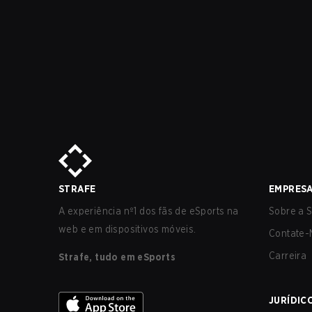
STRAFE
EMPRES
A experiência nº1 dos fãs de eSports na
Sobre a S
web e em dispositivos móveis.
Contate-
Carreira
Strafe, tudo em eSports
JURÍDIC