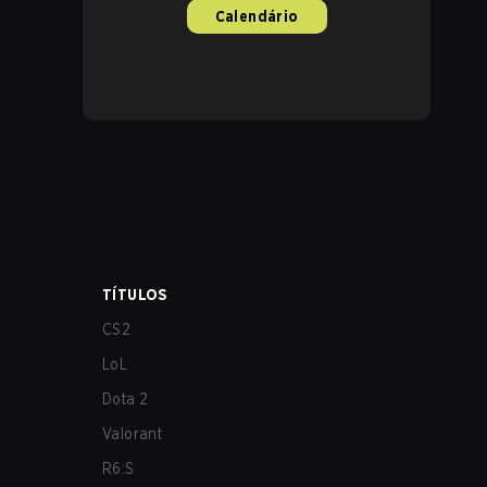
Calendário
TÍTULOS
CS2
LoL
Dota 2
Valorant
R6:S