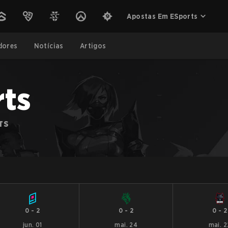
Apostas Em ESports
dores
Notícias
Artigos
ts
TS
0
-
2
0
-
2
0
-
2
jun. 01
mai. 24
mai. 2