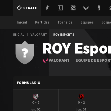
STRAFE
Inicial
Partidas
Torneios
Equipes
Joga
INICIAL
|
VALORANT
|
ROY ESPORTS
ROY Espor
VALORANT
EQUIPE DE ESPOR
FORMULÁRIO
0
-
2
0
-
2
jun. 02
jun. 01