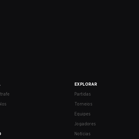
A
EXPLORAR
trafe
Partidas
Nos
Torneios
Equipes
Jogadores
O
Notícias