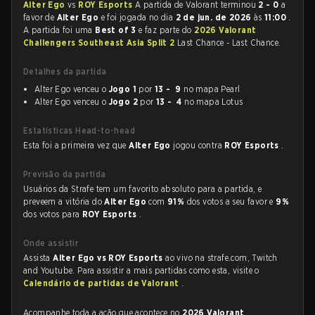
Alter Ego
vs
ROY Esports
A partida de Valorant terminou
2 - 0
a
favor de
Alter Ego
e foi jogada no dia
2 de jun. de 2026
às
11:00
.
A partida foi uma
Best of 3
e faz parte do
2026 Valorant
Challengers Southeast Asia Split 2
Last Chance - Last Chance.
Detalhes da partida
Alter Ego venceu o
Jogo 1
por
13 - 9
no mapa Pearl
Alter Ego venceu o
Jogo 2
por
13 - 4
no mapa Lotus
Estatísticas Head-to-head
Esta foi a primeira vez que
Alter Ego
jogou contra
ROY Esports
.
Previsão da partida
Usuários da Strafe tem um favorito absoluto para a partida, e
preveem a vitória do
Alter Ego
com
91%
dos votos a seu favor e
9%
dos votos para
ROY Esports
.
Onde assistir
Assista
Alter Ego vs ROY Esports
ao vivo na strafe.com, Twitch
and Youtube. Para assistir a mais partidas como esta, visite o
Calendário de partidas de Valorant
.
Acompanhe toda a ação que acontece no
2026 Valorant