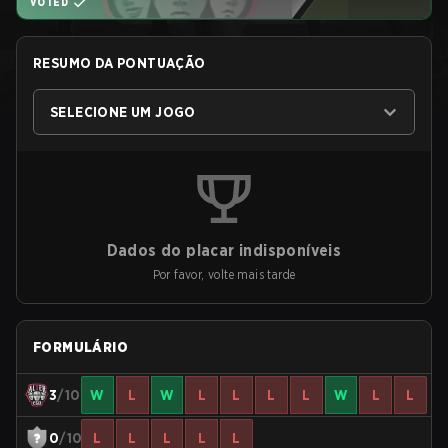
VOTED
RESUMO DA PONTUAÇÃO
SELECIONE UM JOGO
Dados do placar indisponíveis
Por favor, volte mais tarde
FORMULÁRIO
3
/10
W
L
W
L
L
L
L
W
L
L
0
/10
L
L
L
L
L