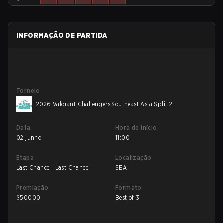
INFORMAÇÃO DE PARTIDA
Torneio
2026 Valorant Challengers Southeast Asia Split 2
Data
Hora de início
02 junho
11:00
Etapa
Localização
Last Chance - Last Chance
SEA
Premiação
Formato
$
50000
Best of 3