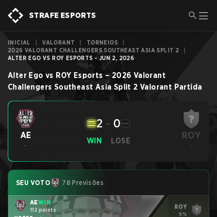
STRAFE ESPORTS
INICIAL
|
VALORANT
|
TORNEIOS
|
2026 VALORANT CHALLENGERS SOUTHEAST ASIA SPLIT 2
|
ALTER EGO VS ROY ESPORTS - JUN 2, 2026
Alter Ego
vs
ROY Esports
–
2026 Valorant
Challengers Southeast Asia Split 2
Valorant
Partida
2
-
0
ROY
AE
WIN
LOSE
-
-
SEU VOTO
78 Previsões
AE
WIN
ROY
112 points
9%