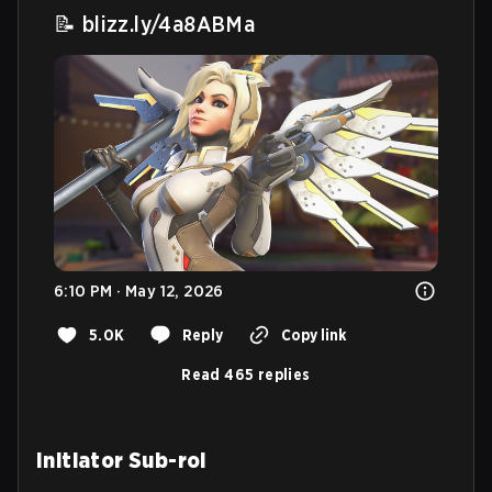
📝 
blizz.ly/4a8ABMa
6:10 PM · May 12, 2026
5.0K
Reply
Copy link
Read 465 replies
Initiator Sub-rol