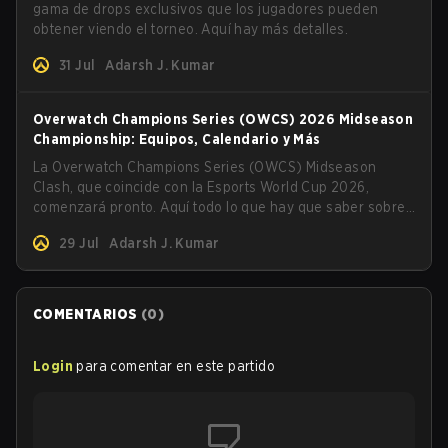
gama de drops exclusivos que los jugadores pueden
obtener viendo el torneo. Aquí hay más detalles.
31 Jul
Adarsh J. Kumar
Overwatch Champions Series (OWCS) 2026 Midseason
Championship: Equipos, Calendario y Más
La Overwatch Champions Series (OWCS) Midseason
Clash, que coincide con la Esports World Cup 2026,
comenzará pronto. Aquí todo lo que hay que saber sobre
el torneo.
29 Jul
Adarsh J. Kumar
COMENTARIOS
(
0
)
Login
para comentar en este partido