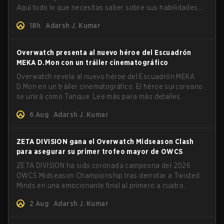
Aquí todo lo que necesitas saber sobre sus habilidades,
ventajas y cómo jugarla.
18h
Adarsh J. Kumar
Overwatch presenta al nuevo héroe del Escuadrón
MEKA D.Mon con un tráiler cinematográfico
Overwatch revela al nuevo héroe del Escuadrón MEKA
D.Mon en un tráiler cinematográfico. El héroe surcoreano
se unirá como Tanque. Lee más para más detalles.
6 Aug
Adarsh J. Kumar
ZETA DIVISION gana el Overwatch Midseason Clash
para asegurar su primer trofeo mayor de OWCS
ZETA DIVISION ha sido coronada campeona del 2026
OWCS Midseason Championship tras derrotar a Twisted
Minds en una emocionante final al primero a cuatro.
2 Aug
Adarsh J. Kumar