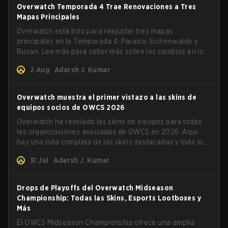
Overwatch Temporada 4 Trae Renovaciones a Tres
Mapas Principales
Overwatch está listo para reajustar tres mapas
principales en la Temporada 4: Paraiso, Eichenwalde y
Busan. Lee más para saber más sobre los cambios en los
mapas.
2 Aug
Adarsh J. Kumar
Overwatch muestra el primer vistazo a las skins de
equipos socios de OWCS 2026
Overwatch ha revelado las skins de equipos para todas
las organizaciones asociadas de OWCS en 2026. Aquí
hay una lista completa de las skins destacadas y todo lo
demás que necesitas saber.
31 Jul
Adarsh J. Kumar
Drops de Playoffs del Overwatch Midseason
Championship: Todas las Skins, Esports Lootboxes y
Más
El OWCS Midseason Championship ofrece una amplia