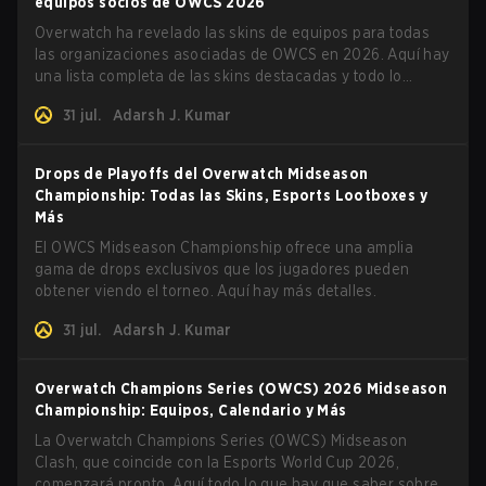
equipos socios de OWCS 2026
Overwatch ha revelado las skins de equipos para todas
las organizaciones asociadas de OWCS en 2026. Aquí hay
una lista completa de las skins destacadas y todo lo
demás que necesitas saber.
31 jul.
Adarsh J. Kumar
Drops de Playoffs del Overwatch Midseason
Championship: Todas las Skins, Esports Lootboxes y
Más
El OWCS Midseason Championship ofrece una amplia
gama de drops exclusivos que los jugadores pueden
obtener viendo el torneo. Aquí hay más detalles.
31 jul.
Adarsh J. Kumar
Overwatch Champions Series (OWCS) 2026 Midseason
Championship: Equipos, Calendario y Más
La Overwatch Champions Series (OWCS) Midseason
Clash, que coincide con la Esports World Cup 2026,
comenzará pronto. Aquí todo lo que hay que saber sobre