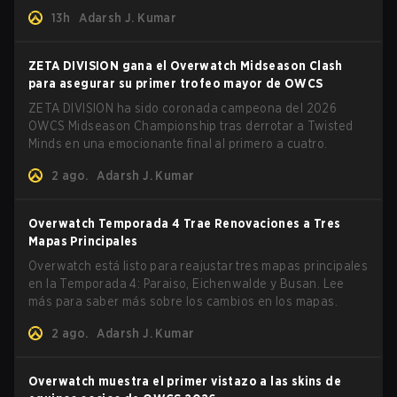
13h
Adarsh J. Kumar
ZETA DIVISION gana el Overwatch Midseason Clash
para asegurar su primer trofeo mayor de OWCS
ZETA DIVISION ha sido coronada campeona del 2026
OWCS Midseason Championship tras derrotar a Twisted
Minds en una emocionante final al primero a cuatro.
2 ago.
Adarsh J. Kumar
Overwatch Temporada 4 Trae Renovaciones a Tres
Mapas Principales
Overwatch está listo para reajustar tres mapas principales
en la Temporada 4: Paraiso, Eichenwalde y Busan. Lee
más para saber más sobre los cambios en los mapas.
2 ago.
Adarsh J. Kumar
Overwatch muestra el primer vistazo a las skins de