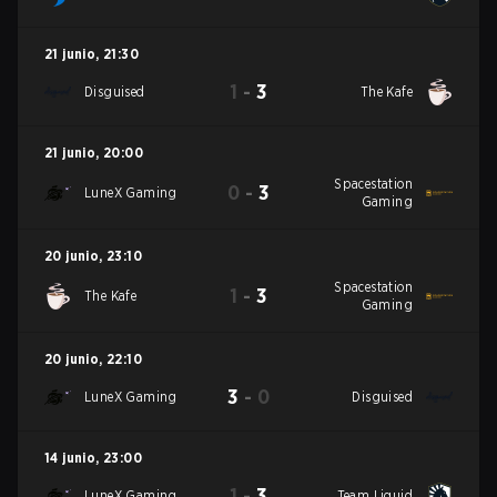
21 junio
,
21:30
1
-
3
Disguised
The Kafe
21 junio
,
20:00
Spacestation
0
-
3
LuneX Gaming
Gaming
20 junio
,
23:10
Spacestation
1
-
3
The Kafe
Gaming
20 junio
,
22:10
3
-
0
LuneX Gaming
Disguised
14 junio
,
23:00
1
-
3
LuneX Gaming
Team Liquid