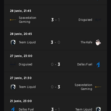
28 junio
,
21:45
Spacestation
3
-
1
Disguised
Gaming
28 junio
,
20:45
3
-
0
Team Liquid
The Kafe
27 junio
,
23:00
0
-
3
Disguised
Dallas Fuel
27 junio
,
21:30
Spacestation
0
-
3
Team Liquid
Gaming
21 junio
,
23:00
3
-
1
Dallas Fuel
Team Liquid