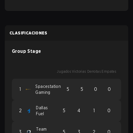
CLASIFICACIONES
Group Stage
Jugados
Victorias
Derrotas
Empates
Spacestation
1
5
5
0
0
Gaming
Dallas
2
5
4
1
0
Fuel
Team
3
5
3
2
0