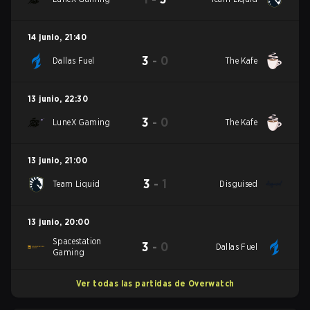
14 junio
,
21:40
3
-
0
Dallas Fuel
The Kafe
13 junio
,
22:30
3
-
0
LuneX Gaming
The Kafe
13 junio
,
21:00
3
-
1
Team Liquid
Disguised
13 junio
,
20:00
Spacestation
3
-
0
Dallas Fuel
Gaming
Ver todas las partidas de Overwatch