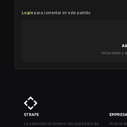
Login
para comentar en este partido
Aú
¡Inicia sesión y
STRAFE
EMPRES
La experiencia número uno para fans de
Acerca de