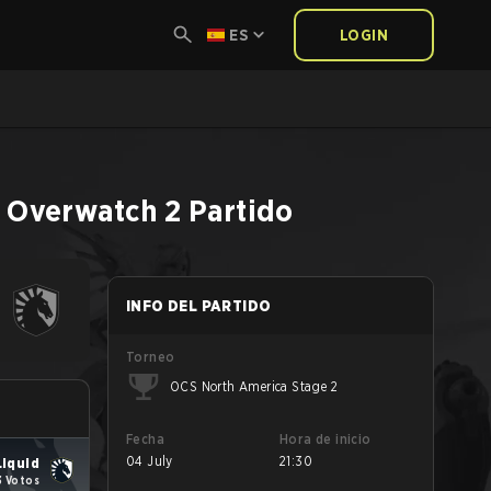
ES
LOGIN
Overwatch 2
Partido
INFO DEL PARTIDO
Torneo
OCS North America Stage 2
Fecha
Hora de inicio
04 July
21:30
iquid
3 Votos