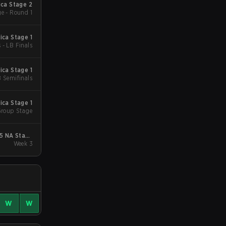
ca Stage 2
e - Round 1
ca Stage 1
 - LB Finals
ca Stage 1
B Semifinals
ca Stage 1
Group Stage
5 NA Stage
 Champions
Week 3
 NA Stage 3
W
W