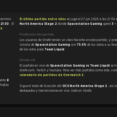
l partido de Overwatch 2 terminó
El último partido entre ellos
se jugó el 27 jun 2026 a las 21:30
s
21:30
. El
North America Stage 2
donde
Spacestation Gaming
ganó
3 -
th
Predicción del partido
Los usuarios de Strafe tenían un claro favorito en este partido, y predijeron la
victoria de
Spacestation Gaming
con
75.5%
de los votos a su fav
de los votos para
Team Liquid
.
Dónde ver
El partido en vivo de
Spacestation Gaming vs Team Liquid
se t
strafe.com, Twitch y Youtube. Para ver más partidos como este, visit
calendario de partidos de Overwatch 2
.
anteriormente
8
 había
Sigue el resto de la acción del
OCS North America Stage 2
, así com
destacados y transmisiones en vivo, todo en Strafe.