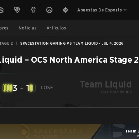
Apuestas De Esports
ores
Noticias
Artículos
TAGE 2
|
SPACESTATION GAMING VS TEAM LIQUID - JUL 4, 2026
Liquid
–
OCS North America Stage 2
Team Liquid
3
-
1
LOSE
Clasificación #12
Team L
1