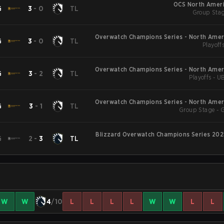
OCS North Ameri
G
3
-
0
TL
Group Stag
Overwatch Champions Series - North Ameri
G
3
-
0
TL
Playoffs
Overwatch Champions Series - North Ameri
G
3
-
2
TL
Playoffs - U
Overwatch Champions Series - North Ameri
G
3
-
1
TL
Group Stage - 
Blizzard Overwatch Champions Series 202
G
2
-
3
TL
3Entertainment Overwatch Overwatch
Series 2025
W
W
4
/10
L
L
L
L
W
W
L
L