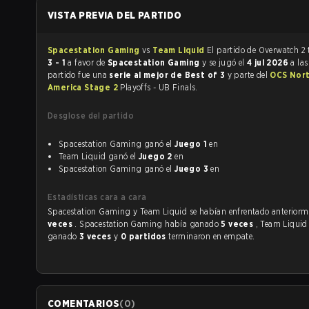
VISTA PREVIA DEL PARTIDO
Spacestation Gaming
vs
Team Liquid
E
3 - 1
a favor de
Spacestation Gaming
y se jugó el
4 jul 2026
a la
partido fue una
serie al mejor de Best of 3
y parte del
OCS Nor
America Stage 2
Playoffs - UB Finals.
Desglose del partido
Spacestation Gaming ganó el
Juego 1
en
Team Liquid ganó el
Juego 2
en
Spacestation Gaming ganó el
Juego 3
en
Estadísticas cara a cara
Spacestation Gaming y Team Liquid se habían enfrentado 
veces
. Spacestation Gaming había ganado
5 veces
, Team Liquid
ganado
3 veces
y
0 partidos
terminaron en empate.
COMENTARIOS
(
0
)