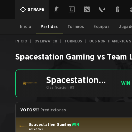
STRAFE
Inicio
Partidas
Torneos
Equipos
Jugad
INICIO
|
OVERWATCH
|
TORNEOS
|
OCS NORTH AMERICA S
Spacestation Gaming
vs
Team 
Spacestation
WIN
Gaming
Clasificación #9
VOTOS
53 Predicciones
Spacestation Gaming
WIN
40 Votos