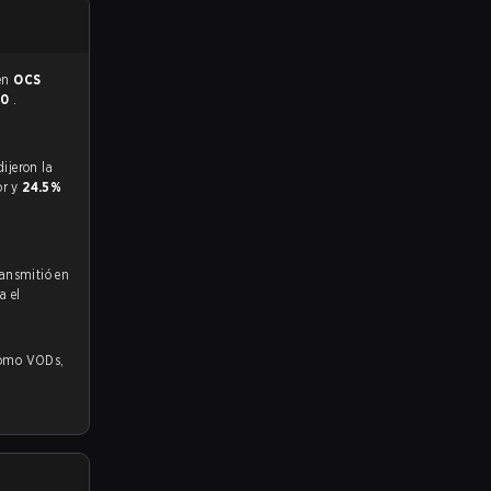
 en
OCS
 0
.
or y
24.5%
ransmitió en
a el
o VODs,