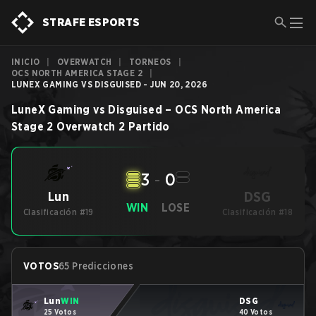
STRAFE ESPORTS
INICIO
|
OVERWATCH
|
TORNEOS
|
OCS NORTH AMERICA STAGE 2
|
LUNEX GAMING VS DISGUISED - JUN 20, 2026
LuneX Gaming
vs
Disguised
–
OCS North America
Stage 2
Overwatch 2
Partido
3
-
0
DSG
Lun
WIN
LOSE
Clasificación #19
Clasificación #18
VOTOS
65 Predicciones
Lun
WIN
DSG
25 Votos
40 Votos