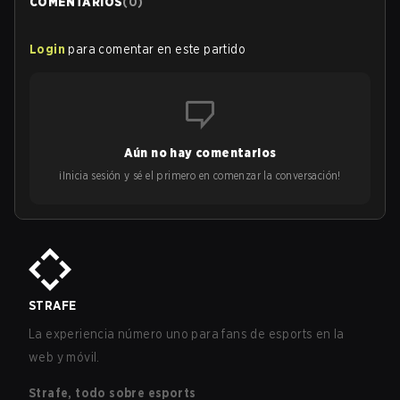
COMENTARIOS
(
0
)
Login
para comentar en este partido
Aún no hay comentarios
¡Inicia sesión y sé el primero en comenzar la conversación!
STRAFE
La experiencia número uno para fans de esports en la
web y móvil.
Strafe, todo sobre esports