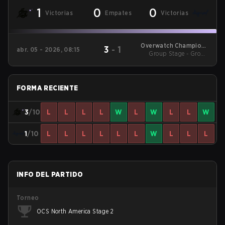
1
0
0
Victorias
Empates
Victorias
Overwatch Champions
3
-
1
abr. 05 - 2026, 08:15
Group Stage - Group
Series - North
America Stage 1
Stage
FORMA RECIENTE
3
/10
L
L
L
L
W
L
W
L
L
W
1
/10
L
L
L
L
L
L
W
L
L
L
INFO DEL PARTIDO
Torneo
OCS North America Stage 2