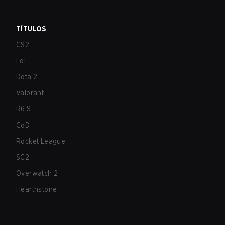
TÍTULOS
CS2
LoL
Dota 2
Valorant
R6:S
CoD
Rocket League
SC2
Overwatch 2
Hearthstone