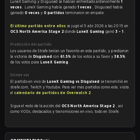
LuneX Gaming y Disguised se habían enfrentado anteriormente
1
veces
. LuneX Gaming había ganado
1 veces
, Disguised había
ganado
0 veces
y
0 partidos
terminaron en empate.
El último partido entre ellos
se jugó el 5 abr 2026 a las 20:15 en
OCS North America Stage 2
donde
LuneX Gaming
ganó
3 - 1
.
Predicción del partido
Los usuarios de Strafe tenían un favorito en este partido, y predijeron
la victoria de
Disguised
con
61.5%
de los votos a su favor y
38.5%
de los votos para
LuneX Gaming
.
Dónde ver
El partido en vivo de
LuneX Gaming vs Disguised
se transmitió en
strafe.com, Twitch y Youtube. Para ver más partidos como este, visita
el
calendario de partidos de Overwatch 2
.
Sigue el resto de la acción del
OCS North America Stage 2
, así
como VODs, destacados y transmisiones en vivo, todo en Strafe.