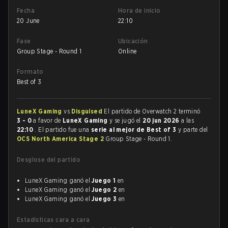
Fecha
Hora de inicio
20 June
22:10
Fase
Ubicación
Group Stage - Round 1
Online
Formato
Best of 3
LuneX Gaming
vs
Disguised
El partido de Overwatch 2 terminó
3 - 0
a favor de
LuneX Gaming
y se jugó el
20 jun 2026
a las
22:10
. El partido fue una
serie al mejor de Best of 3
y parte del
OCS North America Stage 2
Group Stage - Round 1.
Desglose del partido
LuneX Gaming ganó el
Juego 1
en
LuneX Gaming ganó el
Juego 2
en
LuneX Gaming ganó el
Juego 3
en
Estadísticas cara a cara