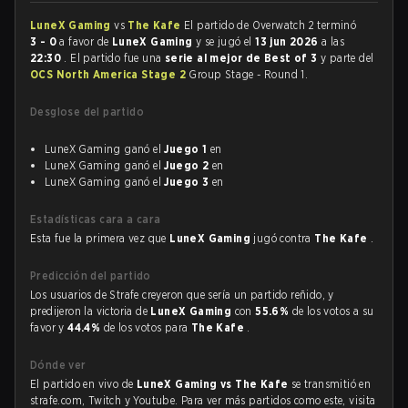
LuneX Gaming
vs
The Kafe
El partido de Overwatch 2 terminó
3 - 0
a favor de
LuneX Gaming
y se jugó el
13 jun 2026
a las
22:30
. El partido fue una
serie al mejor de Best of 3
y parte del
OCS North America Stage 2
Group Stage - Round 1.
Desglose del partido
LuneX Gaming ganó el
Juego 1
en
LuneX Gaming ganó el
Juego 2
en
LuneX Gaming ganó el
Juego 3
en
Estadísticas cara a cara
Esta fue la primera vez que
LuneX Gaming
jugó contra
The Kafe
.
Predicción del partido
Los usuarios de Strafe creyeron que sería un partido reñido, y
predijeron la victoria de
LuneX Gaming
con
55.6%
de los votos a su
favor y
44.4%
de los votos para
The Kafe
.
Dónde ver
El partido en vivo de
LuneX Gaming vs The Kafe
se transmitió en
strafe.com, Twitch y Youtube. Para ver más partidos como este, visita