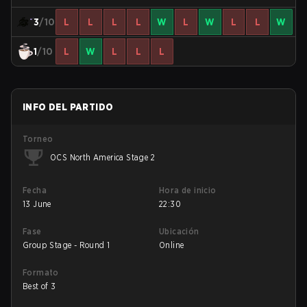
3
/10
L
L
L
L
W
L
W
L
L
W
1
/10
L
W
L
L
L
INFO DEL PARTIDO
Torneo
OCS North America Stage 2
Fecha
Hora de inicio
13 June
22:30
Fase
Ubicación
Group Stage - Round 1
Online
Formato
Best of 3