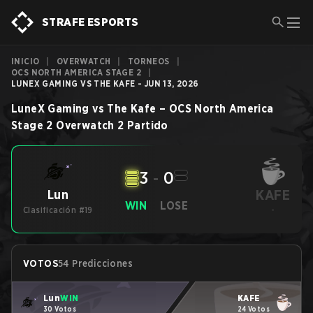
STRAFE ESPORTS
INICIO
|
OVERWATCH
|
TORNEOS
|
OCS NORTH AMERICA STAGE 2
|
LUNEX GAMING VS THE KAFE - JUN 13, 2026
LuneX Gaming
vs
The Kafe
–
OCS North America
Stage 2
Overwatch 2
Partido
3
-
0
KAFE
Lun
WIN
LOSE
Clasificación #19
-
VOTOS
54 Predicciones
Lun
WIN
KAFE
30 Votos
24 Votos