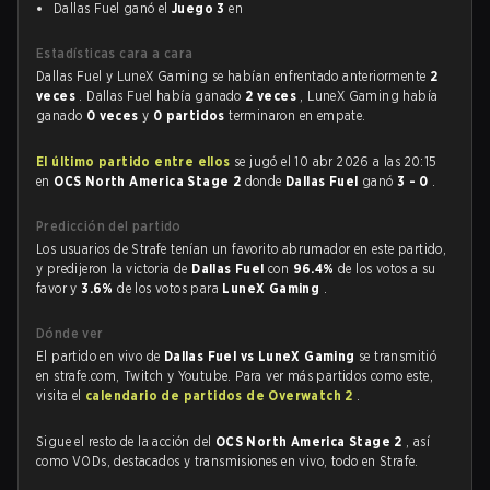
Dallas Fuel ganó el
Juego 3
en
Estadísticas cara a cara
Dallas Fuel y LuneX Gaming se habían enfrentado anteriormente
2
veces
. Dallas Fuel había ganado
2 veces
, LuneX Gaming había
ganado
0 veces
y
0 partidos
terminaron en empate.
El último partido entre ellos
se jugó el 10 abr 2026 a las 20:15
en
OCS North America Stage 2
donde
Dallas Fuel
ganó
3 - 0
.
Predicción del partido
Los usuarios de Strafe tenían un favorito abrumador en este partido,
y predijeron la victoria de
Dallas Fuel
con
96.4%
de los votos a su
favor y
3.6%
de los votos para
LuneX Gaming
.
Dónde ver
El partido en vivo de
Dallas Fuel vs LuneX Gaming
se transmitió
en strafe.com, Twitch y Youtube. Para ver más partidos como este,
visita el
calendario de partidos de Overwatch 2
.
Sigue el resto de la acción del
OCS North America Stage 2
, así
como VODs, destacados y transmisiones en vivo, todo en Strafe.