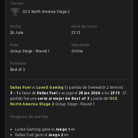
Torneo
OCS North America Stage 2
Fecha
Hora de inicio
28 June
23:15
Fase
Ubicación
Group Stage - Round 1
Online
Formato
Best of 3
Dallas Fuel
vs
LuneX Gaming
El partido de Overwatch 2 terminó
3 - 1
a favor de
Dallas Fuel
y se jugó el
28 jun 2026
a las
23:15
. El
partido fue una
serie al mejor de Best of 3
y parte del
OCS
North America Stage 2
Group Stage - Round 1.
Desglose del partido
LuneX Gaming ganó el
Juego 1
en
Dallas Fuel ganó el
Juego 2
en