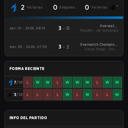
2
0
0
Victorias
Empates
Victorias
Overwatch
3
-
0
abr. 10 - 2026, 08:15
Playoffs - UB Semifinals
Champions Series -
North America Stage
1
Overwatch Champions
3
-
2
mar. 29 - 2026, 07:30
Group Stage - Group
Series - North
America Stage 1
Stage
FORMA RECIENTE
7
/10
L
W
W
L
W
W
W
L
W
W
3
/10
L
L
L
L
W
L
W
L
L
W
INFO DEL PARTIDO