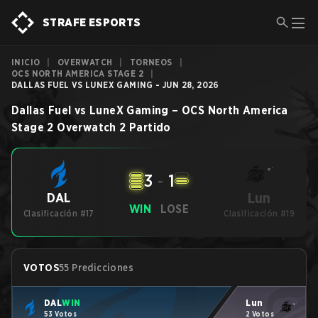
STRAFE ESPORTS
INICIO
|
OVERWATCH
|
TORNEOS
|
OCS NORTH AMERICA STAGE 2
|
DALLAS FUEL VS LUNEX GAMING - JUN 28, 2026
Dallas Fuel
vs
LuneX Gaming
–
OCS North America
Stage 2
Overwatch 2
Partido
3
-
1
Lun
DAL
WIN
LOSE
Clasificación #17
Clasificación #19
VOTOS
55 Predicciones
DAL
WIN
Lun
53 Votos
2 Votos