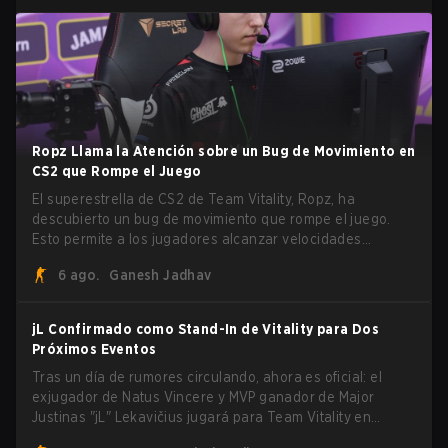
Ropz Llama la Atención sobre un Bug de Movimiento en
CS2 que Rompe el Juego
El superestrella de CS2 de Team Vitality, Ropz, ha
descubierto un bug de movimiento que rompe el juego.
Esto permite a los jugadores alcanzar velocidades
extremas explotando el sistema subtick.
6 ago.
Ganesh Jadhav
jL Confirmado como Stand-In de Vitality para Dos
Próximos Eventos
Tras un día de rumores circulando, ahora es oficial: el
exjugador de Natus Vincere y MVP ganador de Major
Justinas "jL" Lekavičius jugará para Team Vitality en
BLAST Open Porto y PGL Masters Bucharest. El riflero