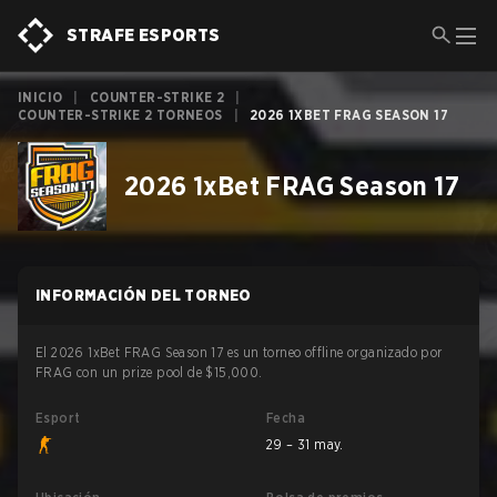
STRAFE ESPORTS
INICIO
|
COUNTER-STRIKE 2
|
COUNTER-STRIKE 2 TORNEOS
|
2026 1XBET FRAG SEASON 17
2026 1xBet FRAG Season 17
INFORMACIÓN DEL TORNEO
El 2026 1xBet FRAG Season 17 es un torneo offline organizado por
FRAG con un prize pool de $15,000.
Esport
Fecha
29 – 31 may.