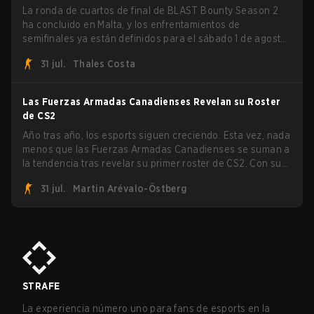
La ronda de cuartos de final de BLAST Bounty Season 2
ha concluido en Malta, y los enfrentamientos de
semifinales ya están definidos para el sábado 1 de agosto.
FaZe Clan, Team Spirit, Astralis y MOUZ son los cuatro
31 jul.
Thales Costa
sobrevivientes que aún luchan por el trofeo, mientras que
paiN Gaming se convirtió en el último equipo eliminado de
la llave.
Las Fuerzas Armadas Canadienses Revelan su Roster
de CS2
Año tras año, los esports siguen creciendo. Esta vez, nada
menos que las Fuerzas Armadas Canadienses se suman a
la tendencia tras revelar su primer roster de CS2. Con su
roster flameante revelado, Canadian Armed Forces se
31 jul.
Martin Arévalo-Östberg
unirá ahora a una competencia de CS para personal
militar destinada a expandir el alcance de los esports.
STRAFE
La experiencia número uno para fans de esports en la