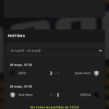
PARTIDAS
Group B - Group B
29 mayo
,
07:35
2
-
0
DEPO
Game Point
29 mayo
,
07:35
0
-
2
Dark Moon
OMEGA
Ver todas las partidas de CS:GO