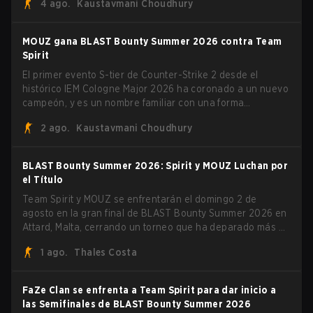
4 ago.
Kaustavmani Choudhury
lituano dio la noticia él mismo en stream, bromeando:
"Finalmente no tengo que ocultar el hecho de que puedo
jugar con ZywOo, ropz, mezii, apEX, flameZ, MrBaldGuy",
MOUZ gana BLAST Bounty Summer 2026 contra Team
burlándose del head coach de Vitality Rémy "XTQZZZ"
Spirit
Quoniam en el proceso.
El primer evento S-tier de Counter-Strike 2 desde el
histórico IEM Cologne Major 2026 ha coronado a un nuevo
campeón, y es un nombre familiar con una forma
desconocida. MOUZ, recién salido de movimientos en el
2 ago.
Kaustavmani Choudhury
roster y cambios de roles, arrolló a Team Spirit en una
serie dominante 3-1 para levantar el trofeo BLAST Bounty
Summer 2026.
BLAST Bounty Summer 2026: Spirit y MOUZ Luchan por
el Título
Team Spirit y MOUZ se enfrentarán el domingo 2 de
agosto en la gran final de BLAST Bounty Summer 2026 en
Attard, Malta, cerrando un torneo que ha deparado más de
una sorpresa a lo largo del camino.
1 ago.
Thales Costa
FaZe Clan se enfrenta a Team Spirit para dar inicio a
las Semifinales de BLAST Bounty Summer 2026