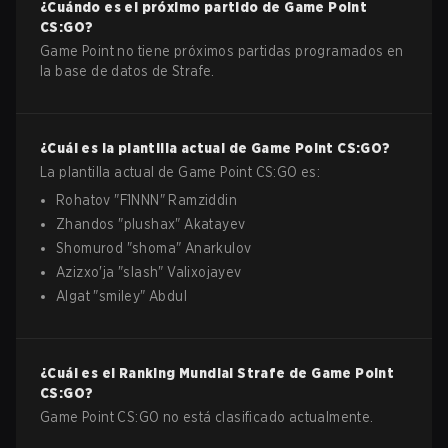
¿Cuándo es el próximo partido de
Game Point
CS:GO
?
Game Point no tiene próximos partidas programados en
la base de datos de Strafe.
¿Cuál es la plantilla actual de
Game Point
CS:GO
?
La plantilla actual de
Game Point
CS:GO
es:
Rohatov
"
F1NNN
"
Ramziddin
Zhandos
"
plushax
"
Akatayev
Shomurod
"
shoma
"
Anarkulov
Azizxo'ja
"
slash
"
Valixojayev
Algat
"
smiley
"
Abdul
¿Cuál es el Ranking Mundial Strafe de
Game Point
CS:GO
?
Game Point CS:GO no está clasificado actualmente.