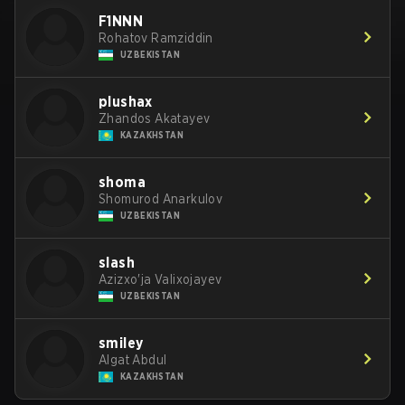
F1NNN
Rohatov Ramziddin
UZBEKISTAN
plushax
Zhandos Akatayev
KAZAKHSTAN
shoma
Shomurod Anarkulov
UZBEKISTAN
slash
Azizxo'ja Valixojayev
UZBEKISTAN
smiley
Algat Abdul
KAZAKHSTAN