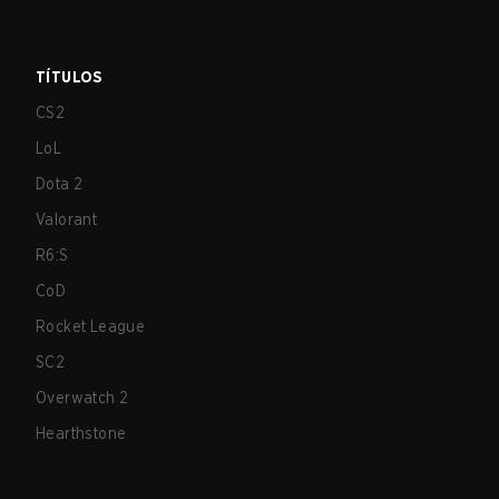
TÍTULOS
CS2
LoL
Dota 2
Valorant
R6:S
CoD
Rocket League
SC2
Overwatch 2
Hearthstone