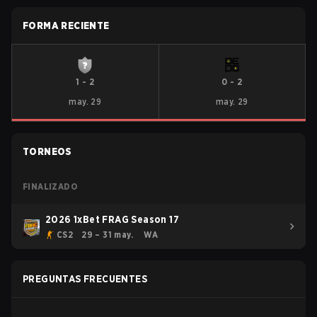
FORMA RECIENTE
1
-
2
0
-
2
may. 29
may. 29
TORNEOS
FINALIZADO
2026 1xBet FRAG Season 17
CS2
29 – 31 may.
WA
PREGUNTAS FRECUENTES