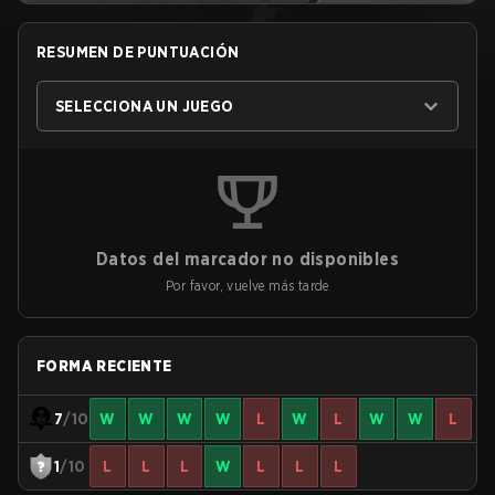
RESUMEN DE PUNTUACIÓN
SELECCIONA UN JUEGO
Datos del marcador no disponibles
Por favor, vuelve más tarde
FORMA RECIENTE
7
/10
W
W
W
W
L
W
L
W
W
L
1
/10
L
L
L
W
L
L
L