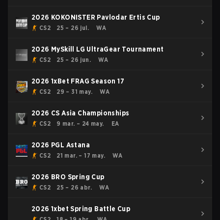
2026 KOKONISTER Pavlodar Ertis Cup
CS2
25 – 26 jul.
WA
2026 MySkill LG UltraGear Tournament
CS2
25 – 26 jun.
WA
2026 1xBet FRAG Season 17
CS2
29 – 31 may.
WA
2026 CS Asia Championships
CS2
9 mar. – 24 may.
EA
2026 PGL Astana
CS2
21 mar. – 17 may.
WA
2026 BRO Spring Cup
CS2
25 – 26 abr.
WA
2026 1xbet Spring Battle Cup
CS2
18 – 19 abr.
WA