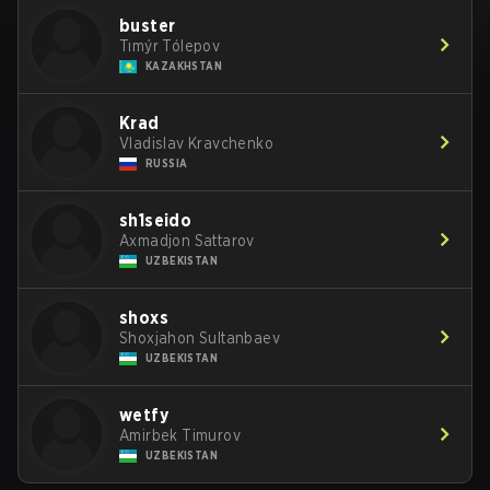
buster
Tımýr Tólepov
KAZAKHSTAN
Krad
Vladislav Kravchenko
RUSSIA
sh1seido
Axmadjon Sattarov
UZBEKISTAN
shoxs
Shoxjahon Sultanbaev
UZBEKISTAN
wetfy
Amirbek Timurov
UZBEKISTAN