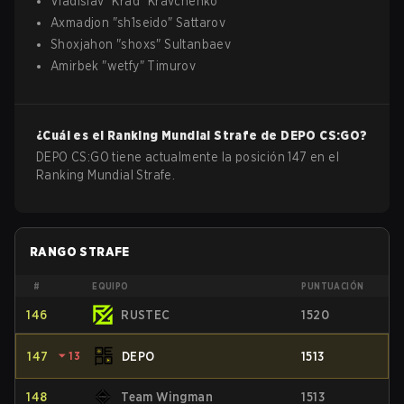
Vladislav
"
Krad
"
Kravchenko
Axmadjon
"
sh1seido
"
Sattarov
Shoxjahon
"
shoxs
"
Sultanbaev
Amirbek
"
wetfy
"
Timurov
¿Cuál es el Ranking Mundial Strafe de
DEPO
CS:GO
?
DEPO CS:GO tiene actualmente la posición 147 en el
Ranking Mundial Strafe.
RANGO STRAFE
#
EQUIPO
PUNTUACIÓN
146
RUSTEC
1520
147
⏷
13
DEPO
1513
148
Team Wingman
1513