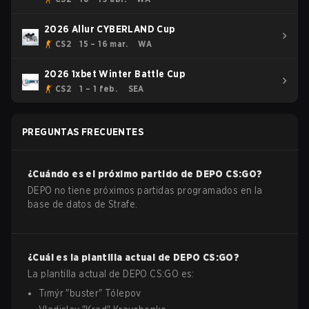
2026 Allur CYBERLAND Cup
CS2
15 – 16 mar.
WA
2026 1xbet Winter Battle Cup
CS2
1 – 1 feb.
SEA
PREGUNTAS FRECUENTES
¿Cuándo es el próximo partido de
DEPO
CS:GO
?
DEPO no tiene próximos partidas programados en la
base de datos de Strafe.
¿Cuál es la plantilla actual de
DEPO
CS:GO
?
La plantilla actual de
DEPO
CS:GO
es:
Tımýr
"
buster
"
Tólepov