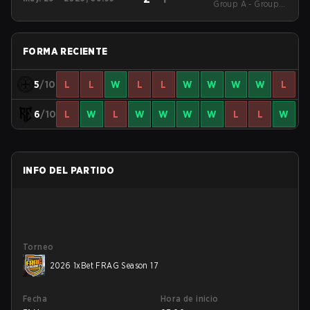
Group A - Group A
Season 17
Winners' Match
FORMA RECIENTE
5
/10
L
L
W
L
L
W
W
W
W
L
6
/10
L
W
L
W
W
W
W
L
L
W
INFO DEL PARTIDO
Torneo
2026 1xBet FRAG Season 17
Fecha
Hora de inicio