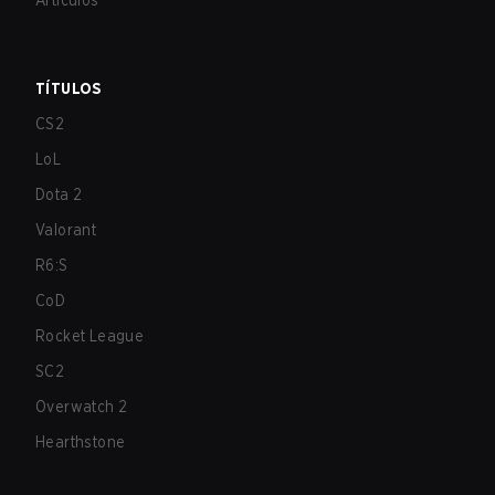
Artículos
TÍTULOS
CS2
LoL
Dota 2
Valorant
R6:S
CoD
Rocket League
SC2
Overwatch 2
Hearthstone