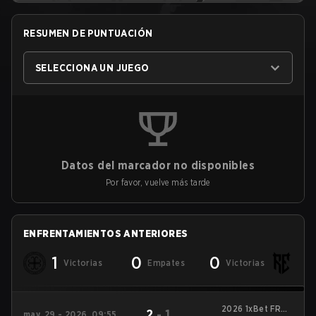
RESUMEN DE PUNTUACIÓN
SELECCIONA UN JUEGO
Datos del marcador no disponibles
Por favor, vuelve más tarde
ENFRENTAMIENTOS ANTERIORES
1
0
0
Victorias
Empates
Victorias
2026 1xBet FRAG
2
-
1
may. 29 - 2026, 09:55