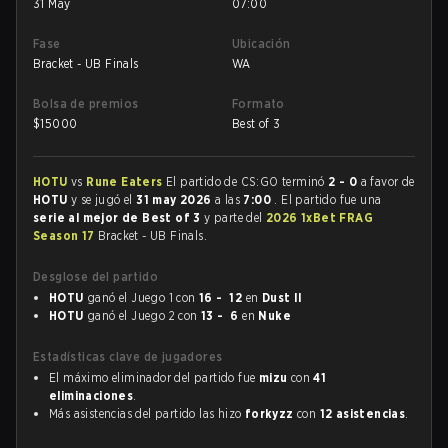
31 May
07:00
Fase
Ubicación
Bracket - UB Finals
WA
Bolsa de premios
Formato
$
15000
Best of 3
HOTU
vs
Rune Eaters
El partido de CS:GO terminó
2 - 0
a favor de
HOTU
y se jugó el
31 may 2026
a las
7:00
. El partido fue una
serie al mejor de Best of 3
y parte del
2026 1xBet FRAG
Season 17
Bracket - UB Finals.
Desglose del partido
HOTU
ganó el Juego 1 con
16 - 12
en
Dust II
HOTU
ganó el Juego 2 con
13 - 6
en
Nuke
Estadísticas clave de jugadores
El máximo eliminador del partido fue
mizu
con
41
eliminaciones
.
Más asistencias del partido las hizo
forkyzz
con
12 asistencias
.