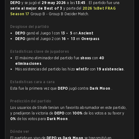
DEPO
y se jugó el
29 may 2026
a las
13:45
. El partido fue una
serie al mejor de Best of 3
y parte del
2026 1xBet FRAG
Season 17
Group B - Group B Decider Match.
Desglose del partido
DEPO
ganó el Juego 1 con
13 - 5
en
Ancient
DEPO
ganó el Juego 2 con
16 - 13
en
Overpass
Estadísticas clave de jugadores
El máximo eliminador del partido fue
shoxs
con
40
eliminaciones
.
Más asistencias del partido las hizo
w1nt3r
con
19 asistencias
.
Estadísticas cara a cara
Esta fue la primera vez que
DEPO
jugó contra
Dark Moon
.
Predicción del partido
Los usuarios de Strafe tenían un favorito abrumador en este partido,
y predijeron la victoria de
DEPO
con
100%
de los votos a su favor y
0%
de los votos para
Dark Moon
.
Dónde ver
El partido en vivo de
DEPO vs Dark Moon
se transmitió en