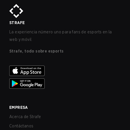
STRAFE
La experiencia número uno para fans de esports en la
web y móvil.
Strafe, todo sobre esports
EMPRESA
Acerca de Strafe
Contáctanos