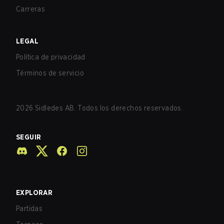
Carreras
LEGAL
Política de privacidad
Términos de servicio
2026
Sidledes AB. Todos los derechos reservados.
SEGUIR
EXPLORAR
Partidas