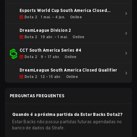
Esports World Cup South America Closed
Qualifier
Dota 2
1 mai. – 4 jun.
Online
DreamLeague Division 2
Dota 2
19 abr. – 1 mai.
Online
CCT South America Series #4
Dota 2
9 – 17 abr.
Online
DreamLeague South America Closed Qualifier
Dota 2
12 – 15 abr.
Online
PERGUNTAS FREQUENTES
Quando é a próxima partida da
Estar Backs
Dota2
?
Estar Backs não possui partidas futuras agendadas no
banco de dados da Strafe.