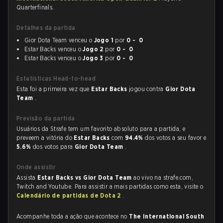
Quarterfinals.
Detalhes da partida
Gior Dota Team venceu o
Jogo 1
por
0 - 0
Estar Backs venceu o
Jogo 2
por
0 - 0
Estar Backs venceu o
Jogo 3
por
0 - 0
Estatísticas Head-to-head
Esta foi a primeira vez que
Estar Backs
jogou contra
Gior Dota
Team
.
Previsão da partida
Usuários da Strafe tem um favorito absoluto para a partida, e
preveem a vitória do
Estar Backs
com
94.4%
dos votos a seu favor e
5.6%
dos votos para
Gior Dota Team
.
Onde assistir
Assista
Estar Backs vs Gior Dota Team
ao vivo na strafe.com,
Twitch and Youtube. Para assistir a mais partidas como esta, visite o
Calendário de partidas de Dota 2
.
Acompanhe toda a ação que acontece no
The International South