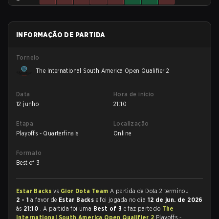
INFORMAÇÃO DE PARTIDA
Torneio
The International South America Open Qualifier 2
Data
Hora de início
12 junho
21:10
Etapa
Localização
Playoffs - Quarterfinals
Online
Formato
Best of 3
Estar Backs
vs
Gior Dota Team
A partida de Dota 2 terminou
2 - 1
a favor de
Estar Backs
e foi jogada no dia
12 de jun. de 2026
às
21:10
. A partida foi uma
Best of 3
e faz parte do
The
International South America Open Qualifier 2
Playoffs -