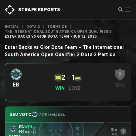
STRAFE ESPORTS
INICIAL
|
DOTA 2
|
TORNEIOS
|
THE INTERNATIONAL SOUTH AMERICA OPEN QUALIFIER 2
|
ESTAR BACKS VS GIOR DOTA TEAM - JUN 12, 2026
Estar Backs
vs
Gior Dota Team
–
The International
South America Open Qualifier 2
Dota 2
Partida
2
-
1
Gio
EB
WIN
LOSE
-
-
SEU VOTO
72 Previsões
EB
WIN
Gio
140 points
6%