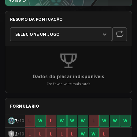
VOTED
RESUMO DA PONTUAÇÃO
SELECIONE UM JOGO
Dados do placar indisponíveis
Por favor, volte mais tarde
FORMULÁRIO
7
/10
L
W
L
W
W
W
L
W
W
W
2
/10
L
L
L
L
L
W
W
L