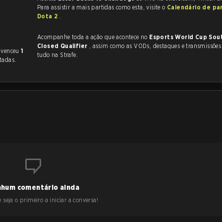
Para assistir a mais partidas como esta, visite o
Calendário de pa
Dota 2
.
Acompanhe toda a ação que acontece no
Esports World Cup Sou
Closed Qualifier
, assim como as VODs, destaques e transmissões ao vivo,
s venceu
1
tudo na Strafe.
tadas.
hum comentário ainda
 seja o primeiro a iniciar a conversa!