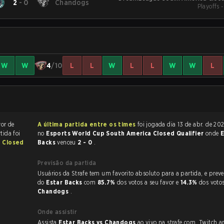
2
-
0
Chandogs
Playoffs 
W
W
4
/10
L
L
W
L
L
W
W
L
vor de
A última partida entre os times
foi jogada dia 13 de abr. de 2026 às 17:00
tida foi
no
Esports World Cup South America Closed Qualifier
onde
E
a Closed
Backs
venceu
2 - 0
.
Previsão da partida
Usuários da Strafe tem um favorito absoluto para a partida, e preveem a vitória
do
Estar Backs
com
85.7%
dos votos a seu favor e
14.3%
dos voto
Chandogs
.
Onde assistir
Assista
Estar Backs vs Chandogs
ao vivo na strafe.com, Twitch 