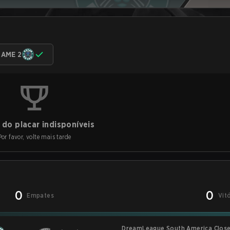
AME 2
do placar indisponíveis
Por favor, volte mais tarde
0
0
Empates
Vit
DreamLeague South America Closed