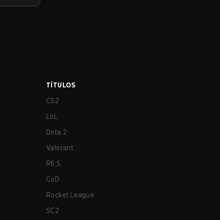
TÍTULOS
CS2
LoL
Dota 2
Valorant
R6:S
CoD
Rocket League
SC2