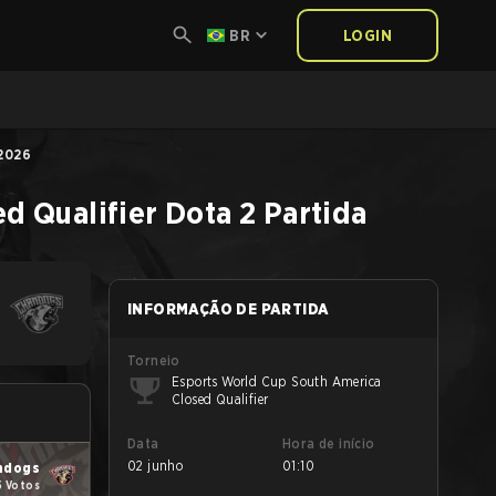
BR
LOGIN
2026
d Qualifier
Dota 2
Partida
INFORMAÇÃO DE PARTIDA
Torneio
Esports World Cup South America
Closed Qualifier
Data
Hora de início
02 junho
01:10
ndogs
5 Votos