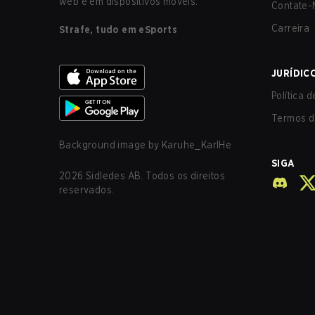
web e em dispositivos móveis.
Contate-
Carreira
Strafe, tudo em eSports
JURÍDIC
Política 
Termos d
Background image by
Karuhe_KarlHe
SIGA
2026
Sidledes AB. Todos os direitos
reservados.