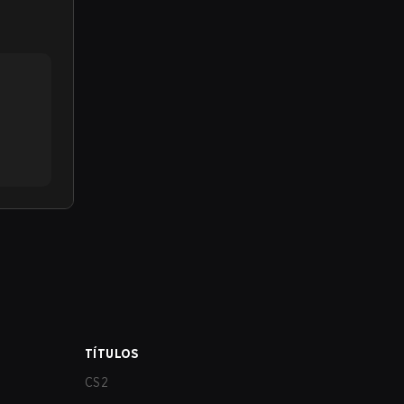
TÍTULOS
CS2