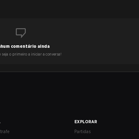
hum comentário ainda
 seja o primeiro a iniciar a conversa!
A
EXPLORAR
trafe
Partidas