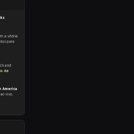
cks
.
otos para
tch and
io de
h America