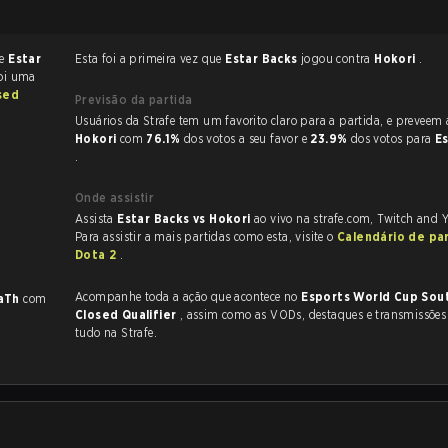
de
Estar
Esta foi a primeira vez que
Estar Backs
jogou contra
Hokori
.
foi uma
sed
Previsão da partida
Usuários da Strafe tem um favorito claro
Hokori
com
76.1%
dos votos a seu favor e
23.9%
dos votos para
Es
.
Onde assistir
Assista
Estar Backs vs Hokori
ao vivo na strafe.com, Twitch and 
Para assistir a mais partidas como esta, visite o
Calendário de pa
Dota 2
.
Acompanhe toda a ação que acontece no
Esports World Cup Sou
aTh
com
Closed Qualifier
, assim como as VODs, destaques e transmissões ao vivo,
tudo na Strafe.