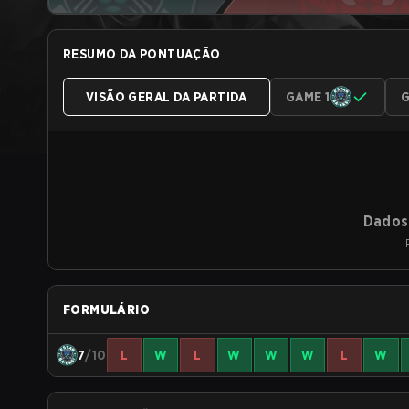
RESUMO DA PONTUAÇÃO
VISÃO GERAL DA PARTIDA
GAME 1
G
Dados 
FORMULÁRIO
7
/10
L
W
L
W
W
W
L
W