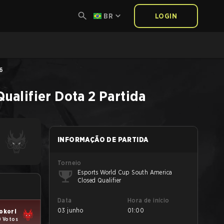
BR
LOGIN
6
ualifier
Dota 2
Partida
INFORMAÇÃO DE PARTIDA
Torneio
Esports World Cup South America
Closed Qualifier
Data
Hora de início
03 junho
01:00
okori
0 Votos