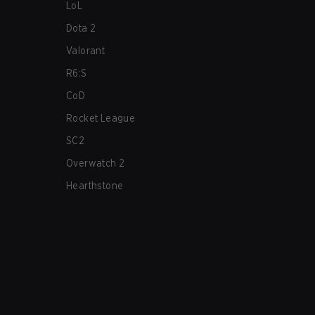
LoL
Dota 2
Valorant
R6:S
CoD
Rocket League
SC2
Overwatch 2
Hearthstone