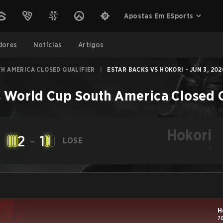
Apostas Em ESports
dores
Notícias
Artigos
H AMERICA CLOSED QUALIFIER
|
ESTAR BACKS VS HOKORI - JUN 3, 202
 World Cup South America Closed Q
Hokori
2
-
1
LOSE
-
H
7