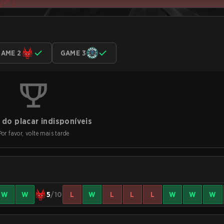
AME 2
GAME 3
do placar indisponíveis
Por favor, volte mais tarde
W
W
5
/10
L
W
L
L
L
W
W
W