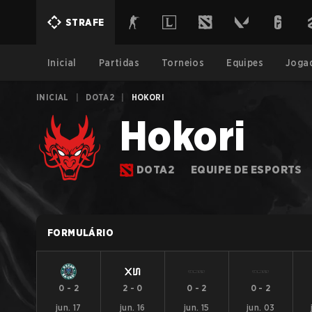
STRAFE
Inicial
Partidas
Torneios
Equipes
Joga
INICIAL
|
DOTA2
|
HOKORI
Hokori
DOTA2
EQUIPE DE ESPORTS
FORMULÁRIO
0
-
2
2
-
0
0
-
2
0
-
2
jun. 17
jun. 16
jun. 15
jun. 03