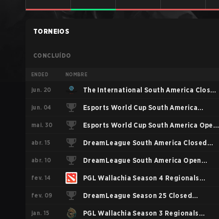
TORNEIOS
CONCLUÍDO
ENDED
NOMBRE
jun. 20
The International South America Closed
jun. 04
Qualifier
Esports World Cup South America
mai. 30
Closed Qualifier
Esports World Cup South America Open
abr. 15
Qualifier
DreamLeague South America Closed
abr. 10
Qualifier
DreamLeague South America Open
fev. 14
Qualifier 1
PGL Wallachia Season 4 Regionals
fev. 09
Closed Qualifier Americas
DreamLeague Season 25 Closed
jan. 15
Qualifier SA
PGL Wallachia Season 3 Regionals