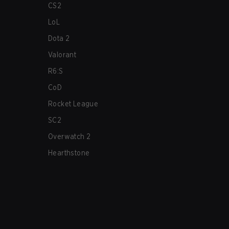
CS2
LoL
Dota 2
Valorant
R6:S
CoD
Rocket League
SC2
Overwatch 2
Hearthstone