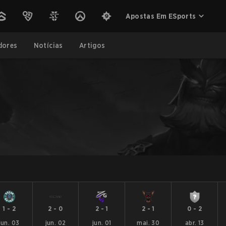
Apostas Em ESports
dores
Notícias
Artigos
1
-
2
2
-
0
2
-
1
2
-
1
0
-
2
jun. 03
jun. 02
jun. 01
mai. 30
abr. 13