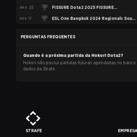
dez. 22
Closed Qualifier South America
FISSURE Dota2 2025 FISSURE
nov. 17
PLAYGROUND Belgrade 2025 Regional
ESL One Bangkok 2024 Regionals South
America
America
PERGUNTAS FREQUENTES
Quando é a próxima partida da
Hokori
Dota2
?
Hokori não possui partidas futuras agendadas no banco
dados da Strafe.
STRAFE
EMPRES