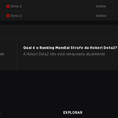
Online
Dota 2
Online
Dota 2
Qual é o Ranking Mundial Strafe da
Hokori
Dota2
?
 de
A Hokori Dota2 não está ranqueada atualmente.
A
EXPLORAR