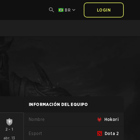
BR
LOGIN
INFORMACIÓN DEL EQUIPO
Nombre
Hokori
2
-
1
Esport
Dota 2
abr. 13