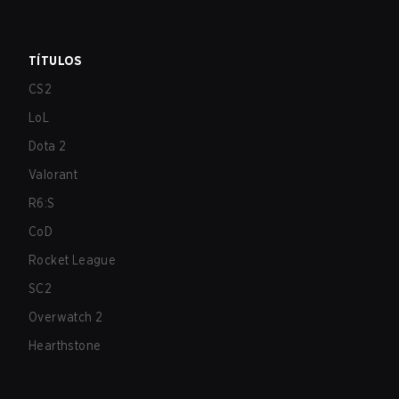
TÍTULOS
CS2
LoL
Dota 2
Valorant
R6:S
CoD
Rocket League
SC2
Overwatch 2
Hearthstone