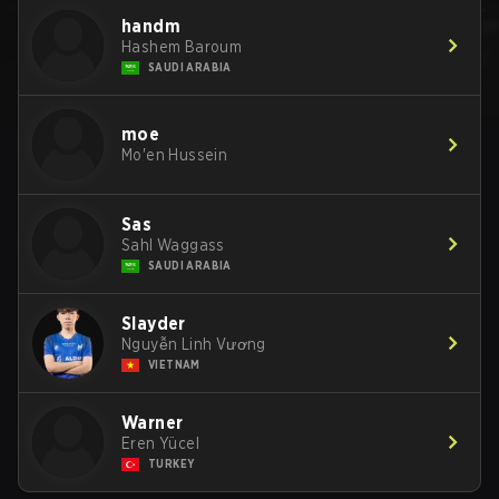
handm
Hashem Baroum
SAUDI ARABIA
moe
Mo'en Hussein
Sas
Sahl Waggass
SAUDI ARABIA
Slayder
Nguyễn Linh Vương
VIETNAM
Warner
Eren Yücel
TURKEY