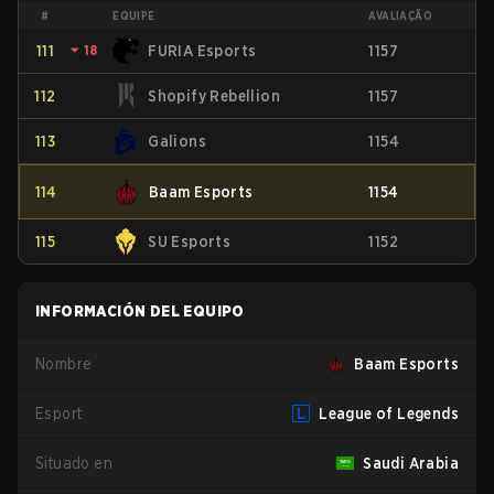
#
EQUIPE
AVALIAÇÃO
111
⏷
18
FURIA Esports
1157
112
Shopify Rebellion
1157
113
Galions
1154
114
Baam Esports
1154
115
SU Esports
1152
INFORMACIÓN DEL EQUIPO
Nombre
Baam Esports
Esport
League of Legends
Situado en
Saudi Arabia