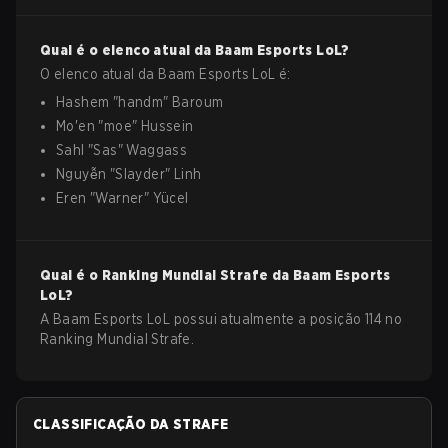
Qual é o elenco atual da
Baam Esports
LoL
?
O elenco atual da
Baam Esports
LoL
é:
Hashem
"
handm
"
Baroum
Mo'en
"
moe
"
Hussein
Sahl
"
Sas
"
Waggass
Nguyễn
"
Slayder
"
Linh
Eren
"
Warner
"
Yücel
Qual é o Ranking Mundial Strafe da
Baam Esports
LoL
?
A Baam Esports LoL possui atualmente a posição 114 no
Ranking Mundial Strafe.
CLASSIFICAÇÃO DA STRAFE