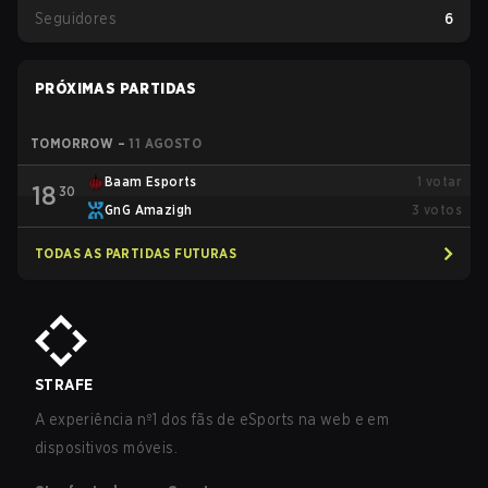
Seguidores
6
PRÓXIMAS PARTIDAS
TOMORROW
–
11 AGOSTO
Baam Esports
1
votar
18
30
GnG Amazigh
3
votos
TODAS AS PARTIDAS FUTURAS
STRAFE
A experiência nº1 dos fãs de eSports na web e em
dispositivos móveis.