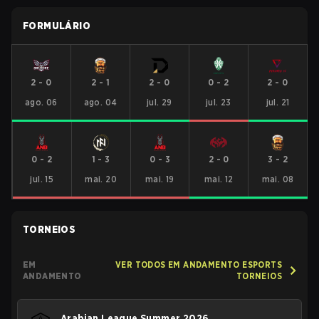
FORMULÁRIO
2
-
0
2
-
1
2
-
0
0
-
2
2
-
0
ago. 06
ago. 04
jul. 29
jul. 23
jul. 21
0
-
2
1
-
3
0
-
3
2
-
0
3
-
2
jul. 15
mai. 20
mai. 19
mai. 12
mai. 08
TORNEIOS
EM
VER TODOS EM ANDAMENTO ESPORTS
ANDAMENTO
TORNEIOS
Arabian League Summer 2026