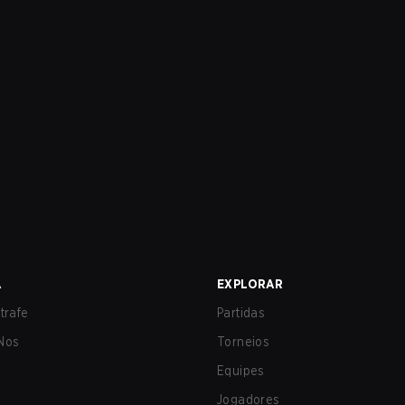
A
EXPLORAR
trafe
Partidas
Nos
Torneios
Equipes
Jogadores