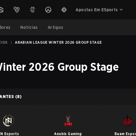
Apostas Em ESports
dores
Notícias
Artigos
EIOS
|
ARABIAN LEAGUE WINTER 2026 GROUP STAGE
inter 2026 Group Stage
PANTES
(8)
FN Esports
Anubis Gaming
Baam Espo