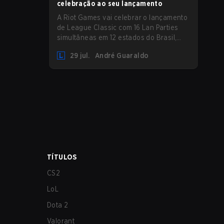
celebração ao seu lançamento
A Riot Games vai celebrar o lançamento
de League Classic com 16 Lan Parties
simultâneas em 12 estados do Brasil,
reunindo a comunidade em eventos
29 jul.
André Guaraldo
presenciais nos dias 01 e 02 de agosto.
TÍTULOS
CS2
LoL
Dota 2
Valorant