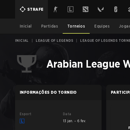
STRAFE
Inicial
Partidas
Torneios
Equipes
Joga
INICIAL
|
LEAGUE OF LEGENDS
|
LEAGUE OF LEGENDS TORN
Arabian League W
INFORMAÇÕES DO TORNEIO
PARTICI
Esport
Data
13 jan. – 6 fev.