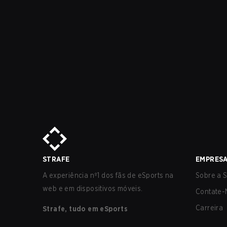
STRAFE
EMPRES
A experiência nº1 dos fãs de eSports na
Sobre a S
web e em dispositivos móveis.
Contate-
Carreira
Strafe, tudo em eSports