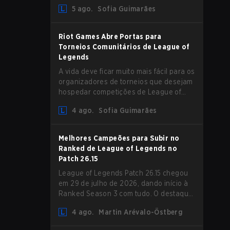
aumento de Magic Resist para ADCs e
5 ago.
Sofia Guimarães
nerfs em Camille que podem impactar
sua presença no support.
Riot Games Abre Portas para
Torneios Comunitários de League of
Legends
A vida deve ficar muito mais fácil para os
organizadores de torneios que desejam
hospedar competições de League of
Legends, pois a Riot Games atualizou
4 ago.
Sofia Guimarães
suas Diretrizes de Competições
Comunitárias. As mudanças removem
várias restrições desatualizadas.
Melhores Campeões para Subir no
Ranked de League of Legends no
Patch 26.15
League of Legends Patch 26.15 chegou
em 29 de julho de 2026, dando início à
Ranked Season 3 com tudo. O destaque
é sem dúvida o rework de Bel'Veth, mas
4 ago.
Martin Arévalo-Östberg
a última atualização também trouxe
algumas mudanças necessárias em