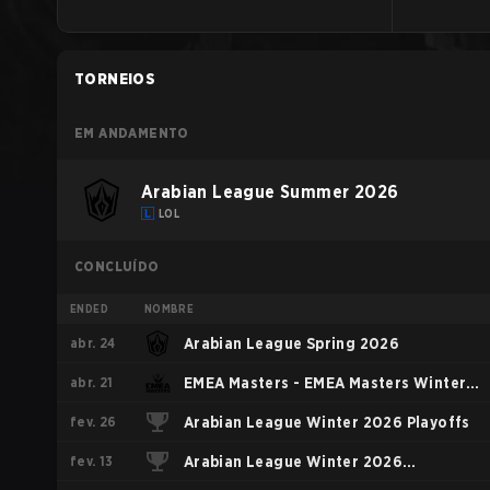
TORNEIOS
EM ANDAMENTO
Arabian League Summer 2026
LOL
CONCLUÍDO
ENDED
NOMBRE
abr. 24
Arabian League Spring 2026
abr. 21
EMEA Masters - EMEA Masters Winter
fev. 26
2026
Arabian League Winter 2026 Playoffs
fev. 13
Arabian League Winter 2026