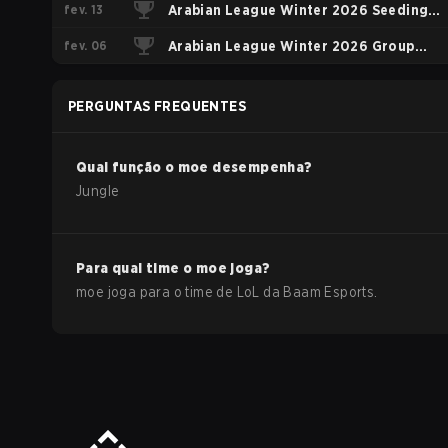
fev. 13
Elimination Phase
Arabian League Winter 2026 Seeding
fev. 06
Phase
Arabian League Winter 2026 Group
Stage
PERGUNTAS FREQUENTES
Qual função o
moe
desempenha?
Jungle
Para qual time o
moe
joga?
moe
joga para o time de
LoL
da
Baam Esports
.