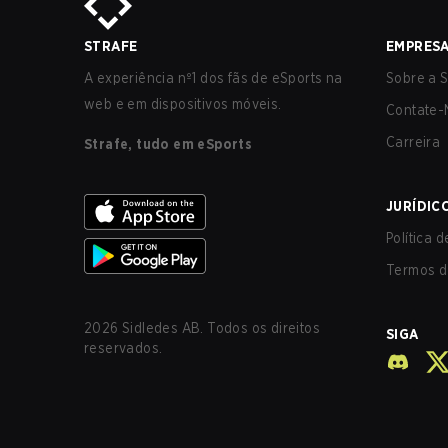
STRAFE
EMPRES
A experiência nº1 dos fãs de eSports na
Sobre a S
web e em dispositivos móveis.
Contate-
Carreira
Strafe, tudo em eSports
JURÍDIC
Política 
Termos d
2026
Sidledes AB. Todos os direitos
SIGA
reservados.