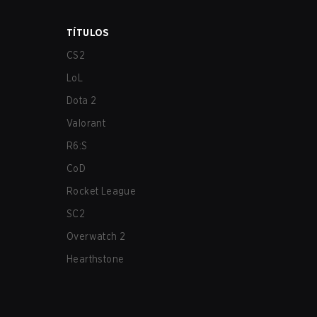
TÍTULOS
CS2
LoL
Dota 2
Valorant
R6:S
CoD
Rocket League
SC2
Overwatch 2
Hearthstone