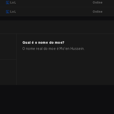
Online
LoL
Online
LoL
Qual é o nome do
moe
?
O nome real do
moe
é
Mo'en Hussein
.