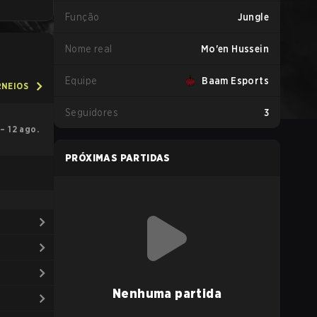
Função
Jungle
Nome real
Mo'en Hussein
Equipe
Baam Esports
RNEIOS
Seguidores
3
. – 12 ago.
PRÓXIMAS PARTIDAS
Nenhuma partida