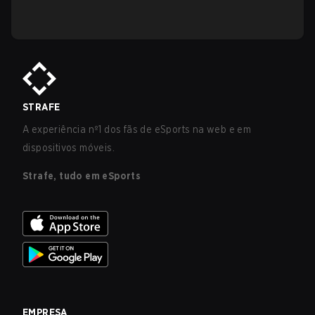
STRAFE
A experiência nº1 dos fãs de eSports na web e em
dispositivos móveis.
Strafe, tudo em eSports
EMPRESA