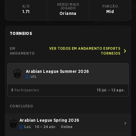
HEROI MAIS
K/D
FUNÇÃO
JOGADO
1.71
Mid
Orianna
TORNEIOS
EM
VER TODOS EM ANDAMENTO ESPORTS
ANDAMENTO
TORNEIOS
Arabian League Summer 2026
LOL
5
Participantes
15 jul. – 12 ago.
CONCLUÍDO
Arabian League Spring 2026
LoL
10 – 24 abr.
Online