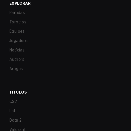
EXPLORAR
Partidas
Torneios
Equipes
Jogadores
Notícias
Authors
Artigos
TÍTULOS
CS2
LoL
Dota 2
Valorant