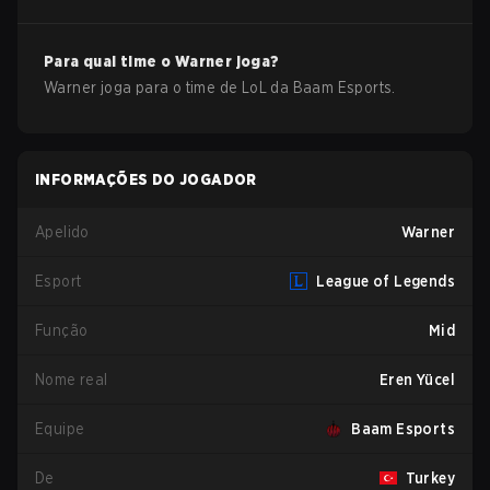
Para qual time o
Warner
joga?
Warner
joga para o time de
LoL
da
Baam Esports
.
INFORMAÇÕES DO JOGADOR
Apelido
Warner
Esport
League of Legends
Função
Mid
Nome real
Eren Yücel
Equipe
Baam Esports
De
Turkey