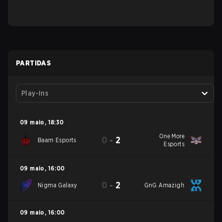
PARTIDAS
Play-Ins
09 maio
,
18:30
One More
0
-
2
Baam Esports
Esports
09 maio
,
16:00
0
-
2
Nigma Galaxy
GnG Amazigh
09 maio
,
16:00