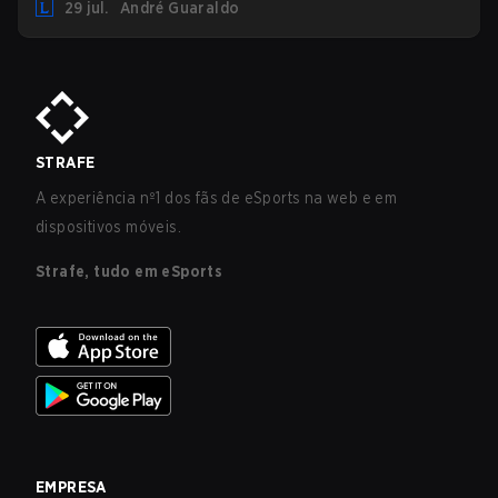
29 jul.
André Guaraldo
STRAFE
A experiência nº1 dos fãs de eSports na web e em
dispositivos móveis.
Strafe, tudo em eSports
EMPRESA