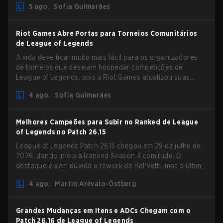
5 ago.
Sofia Guimarães
Riot Games Abre Portas para Torneios Comunitários
de League of Legends
A vida deve ficar muito mais fácil para os organizadores
de torneios que desejam hospedar competições de
League of Legends, pois a Riot Games atualizou suas
Diretrizes de Competições Comunitárias. As mudanças
4 ago.
Sofia Guimarães
removem várias restrições desatualizadas.
Melhores Campeões para Subir no Ranked de League
of Legends no Patch 26.15
League of Legends Patch 26.15 chegou em 29 de julho de
2026, dando início à Ranked Season 3 com tudo. O
destaque é sem dúvida o rework de Bel'Veth, mas a última
atualização também trouxe algumas mudanças
4 ago.
Martin Arévalo-Östberg
necessárias em picks que estavam overperforming. Com
um ranked slate fresco e um meta em mudança, aqui estão
os melhores campeões para subir no ranked no LoL Patch
Grandes Mudanças em Itens e ADCs Chegam com o
26.15.
Patch 26.16 de League of Legends