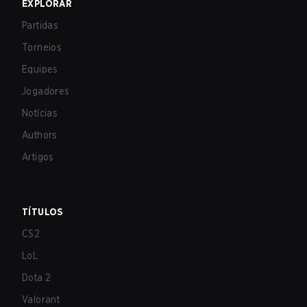
EXPLORAR
Partidas
Torneios
Equipes
Jogadores
Notícias
Authors
Artigos
TÍTULOS
CS2
LoL
Dota 2
Valorant