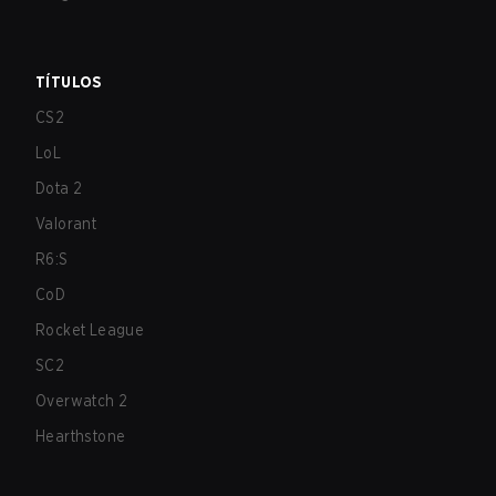
TÍTULOS
CS2
LoL
Dota 2
Valorant
R6:S
CoD
Rocket League
SC2
Overwatch 2
Hearthstone