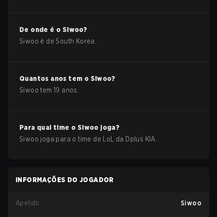
De onde é o
Siwoo
?
Siwoo
é de
South Korea
.
Quantos anos tem o
Siwoo
?
Siwoo
tem
19
anos.
Para qual time o
Siwoo
joga?
Siwoo
joga para o time de
LoL
da
Dplus KIA
.
INFORMAÇÕES DO JOGADOR
Apelido
Siwoo