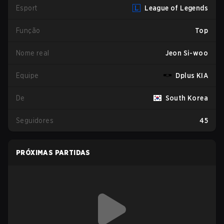
Esport
League of Legends
Função
Top
Nome real
Jeon Si-woo
Equipe
Dplus KIA
De
South Korea
Seguidores
45
PRÓXIMAS PARTIDAS