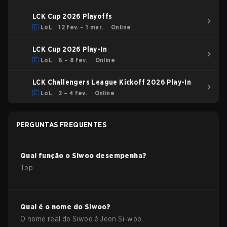
LCK Cup 2026 Playoffs
LoL
12 fev. – 1 mar.
Online
LCK Cup 2026 Play-In
LoL
6 – 8 fev.
Online
LCK Challengers League Kickoff 2026 Play-In
LoL
2 – 4 fev.
Online
PERGUNTAS FREQUENTES
Qual função o
Siwoo
desempenha?
Top
Qual é o nome do
Siwoo
?
O nome real do
Siwoo
é
Jeon Si-woo
.