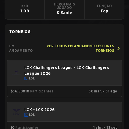
HEROI MAIS
K/D
FUNÇÃO
JOGADO
1.08
Top
K'Sante
TORNEIOS
EM
VER TODOS EM ANDAMENTO ESPORTS
ANDAMENTO
TORNEIOS
LCK Challengers League - LCK Challengers
League 2026
LOL
$56,500
10
Participantes
30 mar. – 31 ago.
LCK - LCK 2026
LOL
10
Participantes
1 abr. – 13 set.