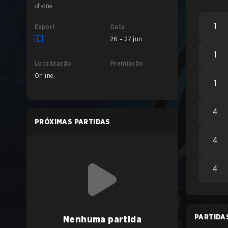
of-one.
1
Esport
Data
26 – 27 jun.
1
Localização
Premiação
Online
1
4
PRÓXIMAS PARTIDAS
4
4
PARTIDA
Nenhuma partida