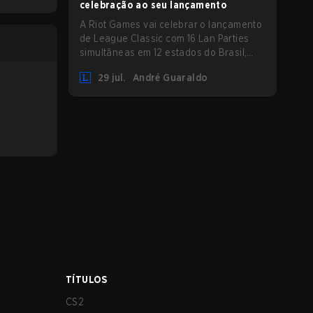
celebração ao seu lançamento
A Riot Games vai celebrar o lançamento
de League Classic com 16 Lan Parties
simultâneas em 12 estados do Brasil,
reunindo a comunidade em eventos
29 jul.
André Guaraldo
presenciais nos dias 01 e 02 de agosto.
TÍTULOS
CS2