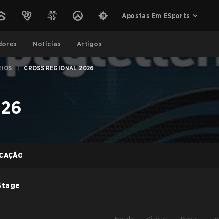
Apostas Em ESports
dores
Notícias
Artigos
EIOS
|
CROSS REGIONAL 2026
026
ICAÇÃO
Stage
Jogada
Vitórias
Perdas
Em