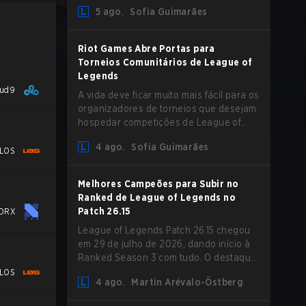
aumento de Magic Resist para ADCs e
5 ago.
Sofia Guimarães
nerfs em Camille que podem impactar
sua presença no support.
Riot Games Abre Portas para
Torneios Comunitários de League of
Legends
oud9
A vida deve ficar muito mais fácil para os
organizadores de torneios que desejam
hospedar competições de League of
Legends, pois a Riot Games atualizou
4 ago.
Sofia Guimarães
suas Diretrizes de Competições
LOS
Comunitárias. As mudanças removem
várias restrições desatualizadas.
Melhores Campeões para Subir no
Ranked de League of Legends no
Patch 26.15
DRX
League of Legends Patch 26.15 chegou
em 29 de julho de 2026, dando início à
Ranked Season 3 com tudo. O destaque
é sem dúvida o rework de Bel'Veth, mas
LOS
4 ago.
Martin Arévalo-Östberg
a última atualização também trouxe
algumas mudanças necessárias em