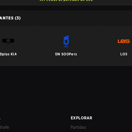
PANTES
(3)
Dplus KIA
DN SOOPers
LOS
A
EXPLORAR
trafe
Partidas