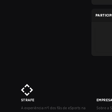
PARTICI
STRAFE
EMPRES
A experiência nº1 dos fãs de eSports na
Sobre a S