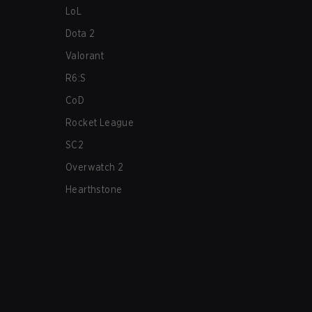
LoL
Dota 2
Valorant
R6:S
CoD
Rocket League
SC2
Overwatch 2
Hearthstone