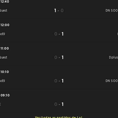
12:40
1
-
0
Quest
DN SOO
12:00
0
-
1
ud9
11:00
0
-
1
Quest
Dplus
10:10
0
-
1
ud9
DN SOO
09:10
0
-
1
X
Ver todas as partidas de LoL