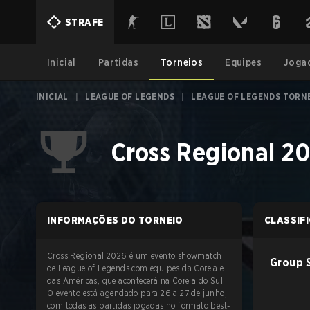
STRAFE
Inicial
Partidas
Torneios
Equipes
Joga
INICIAL
|
LEAGUE OF LEGENDS
|
LEAGUE OF LEGENDS TORN
Cross Regional 2
INFORMAÇÕES DO TORNEIO
CLASSIF
Cross Regional 2026 é um evento showmatch
Group 
de League of Legends com equipes da Coreia e
das Américas, que acontecerá na Coreia do Sul.
O evento está agendado para 26 a 27 de junho,
com todas as partidas jogadas no formato best-