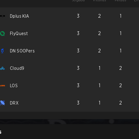
3
2
1
Dplus KIA
3
2
1
FlyQuest
3
2
1
DN SOOPers
3
1
2
Cloud9
3
1
2
LOS
3
1
2
DRX
S