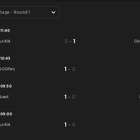
tage - Round 1
11:40
0
-
1
us KIA
Cl
10:45
1
-
0
SOOPers
09:50
1
-
0
Quest
09:00
1
-
0
us KIA