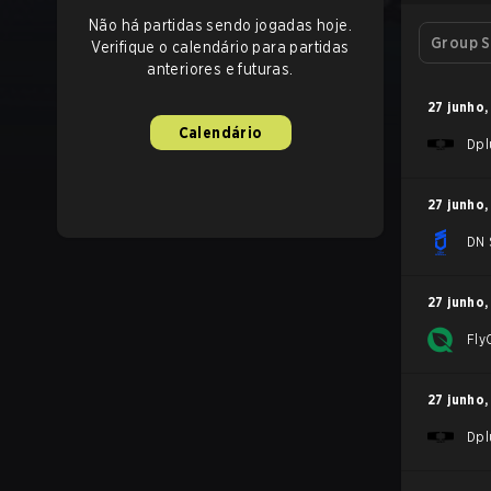
Não há partidas sendo jogadas hoje.
Group S
Verifique o calendário para partidas
anteriores e futuras.
27 junho
,
Calendário
Dpl
27 junho
,
DN 
27 junho
,
Fly
27 junho
,
Dpl