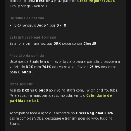
partida foi uma
Best of 3
e faz parte do
Cross Regional 2026
Group Stage - Round 1.
Detalhes da partida
DRX venceu o
Jogo 1
por
0 - 0
Estatísticas Head-to-head
Esta foi a primeira vez que
DRX
jogou contra
Cloud9
.
Previsão da partida
Usuários da Strafe tem um favorito claro para a partida, e preveem a
vitória do
DRX
com
74.1%
dos votos a seu favor e
25.9%
dos votos
para
Cloud9
.
Onde assistir
Assista
DRX vs Cloud9
ao vivo na strafe.com, Twitch and Youtube.
Para assistir a mais partidas como esta, visite o
Calendário de
partidas de LoL
.
Acompanhe toda a ação que acontece no
Cross Regional 2026
,
assim como as VODs, destaques e transmissões ao vivo, tudo na
Strafe.