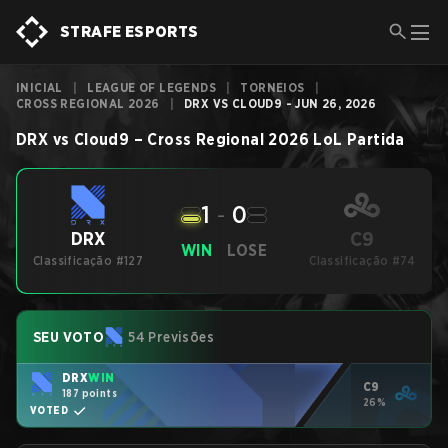
STRAFE ESPORTS
INICIAL
|
LEAGUE OF LEGENDS
|
TORNEIOS
|
CROSS REGIONAL 2026
|
DRX VS CLOUD9 - JUN 26, 2026
DRX
vs
Cloud9
–
Cross Regional 2026
LoL
Partida
1
-
0
C9
DRX
WIN
LOSE
Classificação #127
Classificação #74
SEU VOTO
54 Previsões
DRX
WIN
C9
187 points
26%
VOTED