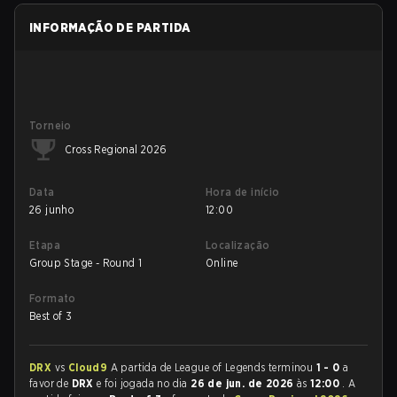
INFORMAÇÃO DE PARTIDA
Torneio
Cross Regional 2026
Data
Hora de início
26 junho
12:00
Etapa
Localização
Group Stage - Round 1
Online
Formato
Best of 3
DRX
vs
Cloud9
A partida de League of Legends terminou
1 - 0
a
favor de
DRX
e foi jogada no dia
26 de jun. de 2026
às
12:00
. A