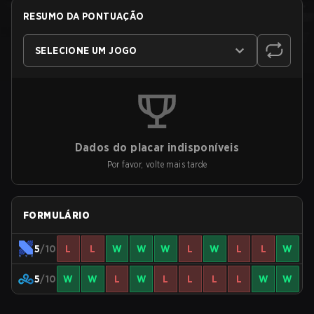
RESUMO DA PONTUAÇÃO
SELECIONE UM JOGO
Dados do placar indisponíveis
Por favor, volte mais tarde
FORMULÁRIO
5
/10
L
L
W
W
W
L
W
L
L
W
5
/10
W
W
L
W
L
L
L
L
W
W