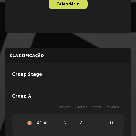
Calendário
CLASSIFICAÇÃO
Group Stage
Group A
Jogada
Vitórias
Perdas
Empates
1
2
2
0
0
AG.AL