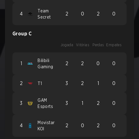
Team
4
2
0
2
0
Secret
Group C
Jogada
Vitórias
Perdas
Empates
Bilibili
1
2
2
0
0
Gaming
2
3
2
1
0
T1
GAM
3
3
1
2
0
Esports
Movistar
4
2
0
2
0
KOI