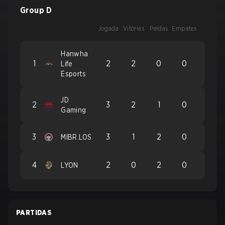
Group D
Jogada
Vitórias
Perdas
Empates
Hanwha
1
2
2
0
0
Life
Esports
JD
2
3
2
1
0
Gaming
3
3
1
2
0
MIBR.LOS
4
2
0
2
0
LYON
PARTIDAS