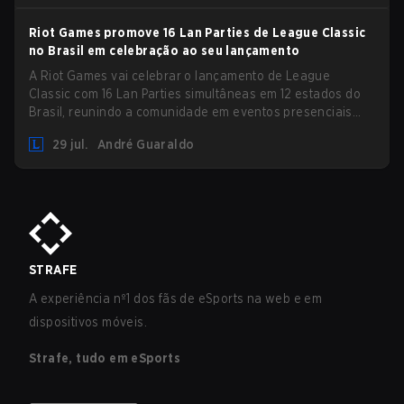
Riot Games promove 16 Lan Parties de League Classic
no Brasil em celebração ao seu lançamento
A Riot Games vai celebrar o lançamento de League
Classic com 16 Lan Parties simultâneas em 12 estados do
Brasil, reunindo a comunidade em eventos presenciais
nos dias 01 e 02 de agosto.
29 jul.
André Guaraldo
STRAFE
A experiência nº1 dos fãs de eSports na web e em
dispositivos móveis.
Strafe, tudo em eSports