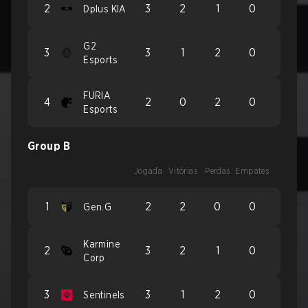
2
3
2
1
0
Dplus KIA
G2
3
3
1
2
0
Esports
FURIA
4
2
0
2
0
Esports
Group B
Jogada
Vitórias
Perdas
Empates
1
2
2
0
0
Gen.G
Karmine
2
3
2
1
0
Corp
3
3
1
2
0
Sentinels