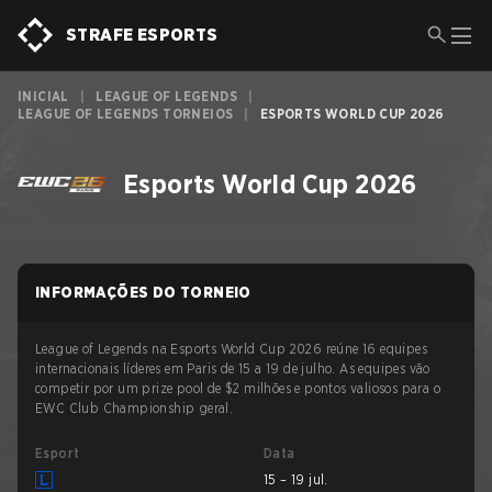
STRAFE ESPORTS
INICIAL
|
LEAGUE OF LEGENDS
|
LEAGUE OF LEGENDS TORNEIOS
|
ESPORTS WORLD CUP 2026
Esports World Cup 2026
INFORMAÇÕES DO TORNEIO
League of Legends na Esports World Cup 2026 reúne 16 equipes
internacionais líderes em Paris de 15 a 19 de julho. As equipes vão
competir por um prize pool de $2 milhões e pontos valiosos para o
EWC Club Championship geral.
Esport
Data
15 – 19 jul.