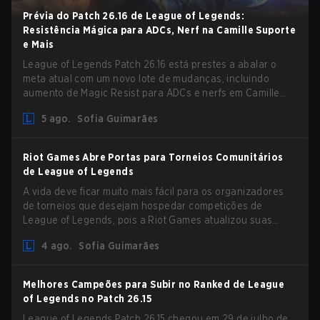
Prévia do Patch 26.16 de League of Legends:
Resistência Mágica para ADCs, Nerf na Camille Suporte
e Mais
League of Legends Patch 26.16 está prestes a abalar o
meta atual com um novo lote de mudanças, incluindo
aumento de Magic Resist para ADCs e nerfs em Camille
que podem impactar sua presença no support.
5 ago.
Sofia Guimarães
Riot Games Abre Portas para Torneios Comunitários
de League of Legends
A vida deve ficar muito mais fácil para os organizadores
de torneios que desejam hospedar competições de
League of Legends, pois a Riot Games atualizou suas
Diretrizes de Competições Comunitárias. As mudanças
4 ago.
Sofia Guimarães
removem várias restrições desatualizadas.
Melhores Campeões para Subir no Ranked de League
of Legends no Patch 26.15
League of Legends Patch 26.15 chegou em 29 de julho de