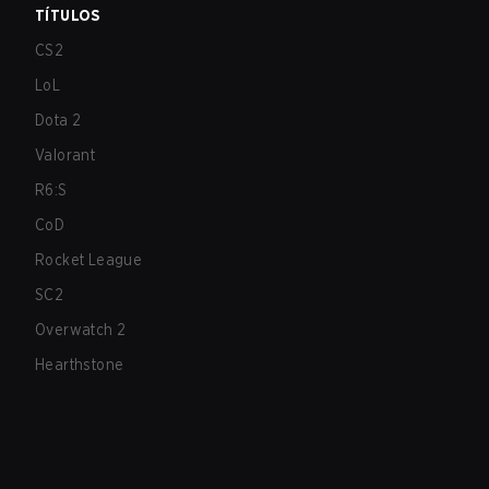
TÍTULOS
CS2
LoL
Dota 2
Valorant
R6:S
CoD
Rocket League
SC2
Overwatch 2
Hearthstone