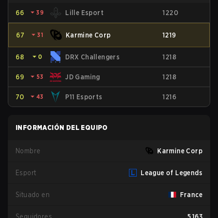
66
⏷
39
Lille Esport
1220
67
⏷
31
Karmine Corp
1219
68
⏷
0
DRX Challengers
1218
69
⏷
53
JD Gaming
1218
70
⏷
43
P11 Esports
1216
INFORMACIÓN DEL EQUIPO
Nombre
Karmine Corp
Esport
League of Legends
Situado en
France
Seguidores
5,163