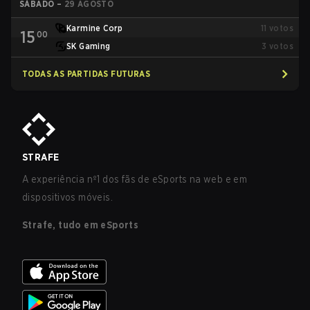
SÁBADO
–
29 AGOSTO
Karmine Corp
11
votos
15
00
SK Gaming
3
votos
TODAS AS PARTIDAS FUTURAS
STRAFE
A experiência nº1 dos fãs de eSports na web e em
dispositivos móveis.
Strafe, tudo em eSports