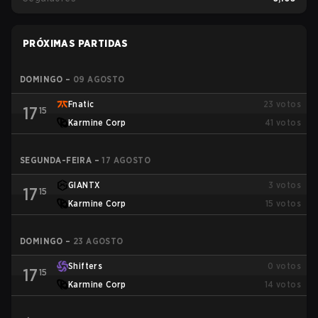
PRÓXIMAS PARTIDAS
DOMINGO
–
09 AGOSTO
Fnatic
23
votos
17
15
Karmine Corp
41
votos
SEGUNDA-FEIRA
–
17 AGOSTO
GIANTX
3
votos
17
15
Karmine Corp
15
votos
DOMINGO
–
23 AGOSTO
Shifters
0
votos
17
15
Karmine Corp
14
votos