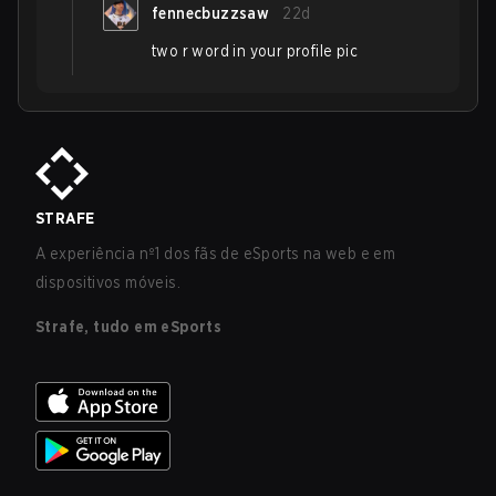
fennecbuzzsaw
22d
two r word in your profile pic
STRAFE
A experiência nº1 dos fãs de eSports na web e em
dispositivos móveis.
Strafe, tudo em eSports