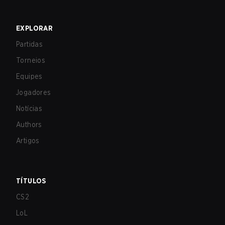
EXPLORAR
Partidas
Torneios
Equipes
Jogadores
Notícias
Authors
Artigos
TÍTULOS
CS2
LoL