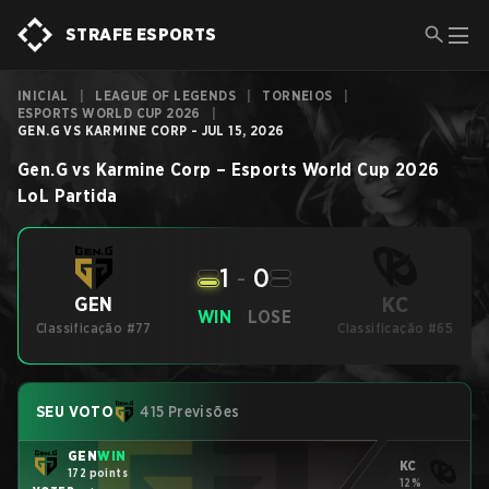
STRAFE ESPORTS
INICIAL
|
LEAGUE OF LEGENDS
|
TORNEIOS
|
ESPORTS WORLD CUP 2026
|
GEN.G VS KARMINE CORP - JUL 15, 2026
Gen.G
vs
Karmine Corp
–
Esports World Cup 2026
LoL
Partida
1
-
0
KC
GEN
WIN
LOSE
Classificação #77
Classificação #65
SEU VOTO
415 Previsões
GEN
WIN
KC
172 points
12%