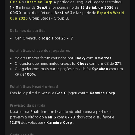
Gen.G
vs
Karmine Corp
A partida de League of Legends terminou
1 - 0
a favor de
Gen.G
e foi jogada no dia
15 de jul. de 2026
às
09:30
. A partida foi uma
Best of 3
e faz parte do
Esports World
Cup 2026
Group Stage - Group B.
Detalhes da partida
Gen.G venceu o
Jogo 1
por
25 - 7
Estatísticas chave dos jogadores
Maiores mortes foram causadas por
Chovy
com
8 mortes
.
O jogador que mais matou creeps foi
Chovy
com um CS de
271
.
O jogador com mais participações em kills foi
Kyeahoo
com um
KP de
100%
.
Estatísticas Head-to-head
Esta foi a primeira vez que
Gen.G
jogou contra
Karmine Corp
.
Previsão da partida
Usuários da Strafe tem um favorito absoluto para a partida, e
preveem a vitória do
Gen.G
com
87.7%
dos votos a seu favor e
12.3%
dos votos para
Karmine Corp
.
Onde assistir