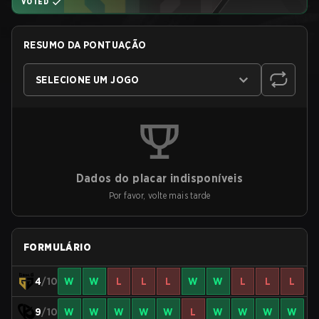
VOTED
RESUMO DA PONTUAÇÃO
SELECIONE UM JOGO
Dados do placar indisponíveis
Por favor, volte mais tarde
FORMULÁRIO
4
/10
W
W
L
L
L
W
W
L
L
L
9
/10
W
W
W
W
W
L
W
W
W
W