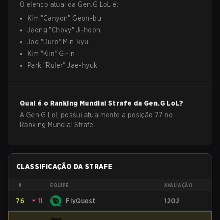
O elenco atual da
Gen.G
LoL
é:
Kim
"
Canyon
"
Geon-bu
Jeong
"
Chovy
"
Ji-hoon
Joo
"
Duro
"
Min-kyu
Kim
"
Kiin
"
Gi-in
Park
"
Ruler
"
Jae-hyuk
Qual é o Ranking Mundial Strafe da
Gen.G
LoL
?
A Gen.G LoL possui atualmente a posição 77 no
Ranking Mundial Strafe.
CLASSIFICAÇÃO DA STRAFE
#
EQUIPE
AVALIAÇÃO
76
⏷
11
FlyQuest
1202