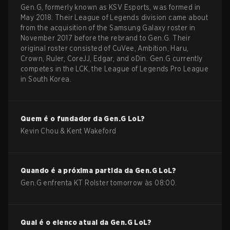
Gen.G, formerly known as KSV Esports, was formed in
May 2018. Their League of Legends division came about
from the acquisition of the Samsung Galaxy roster in
November 2017 before the rebrand to Gen.G. Their
original roster consisted of CuVee, Ambition, Haru,
Crown, Ruler, CoreJJ, Edgar, and oDin. Gen.G currently
competes in the LCK, the League of Legends Pro League
in South Korea.
Quem é o fundador da
Gen.G
LoL
?
Kevin Chou & Kent Wakeford
Quando é a próxima partida da
Gen.G
LoL
?
Gen.G enfrenta KT Rolster tomorrow às 08:00.
Qual é o elenco atual da
Gen.G
LoL
?