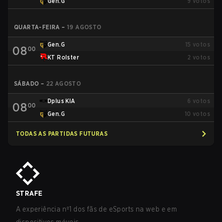
Gen.G
9
votos
QUARTA-FEIRA
–
19 AGOSTO
Gen.G
15
votos
08
00
KT Rolster
2
votos
SÁBADO
–
22 AGOSTO
Dplus KIA
6
votos
08
00
Gen.G
10
votos
TODAS AS PARTIDAS FUTURAS
STRAFE
A experiência nº1 dos fãs de eSports na web e em