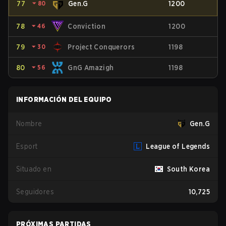
77
⏷
80
Gen.G
1200
78
⏷
46
Conviction
1200
79
⏷
30
Project Conquerors
1198
80
⏷
56
GnG Amazigh
1198
INFORMACIÓN DEL EQUIPO
Nombre
Gen.G
Esport
League of Legends
Situado en
South Korea
Seguidores
10,725
PRÓXIMAS PARTIDAS