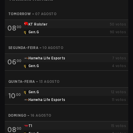
TOMORROW
–
07 AGOSTO
KT Rolster
50
votos
08
00
Gen.G
90
votos
SEGUNDA-FEIRA
–
10 AGOSTO
Hanwha Life Esports
7
votos
06
00
Gen.G
4
votos
QUINTA-FEIRA
–
13 AGOSTO
Gen.G
12
votos
10
00
Hanwha Life Esports
11
votos
DOMINGO
–
16 AGOSTO
T1
15
votos
08
00