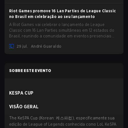
Riot Games promove 16 Lan Parties de League Classic
no Brasil em celebração ao seu lançamento
A Riot Games vai celebrar o lançamento de League
Classic com 16 Lan Parties simultâneas em 12 estados do
Brasil, reunindo a comunidade em eventos presenciais
nos dias 01 e 02 de agosto.
29 jul.
André Guaraldo
SOBRE ESTE EVENTO
KESPA CUP
VISÃO GERAL
The KeSPA Cup (Korean: 케스파컵), especificamente sua
edição de League of Legends conhecida como LoL KeSPA