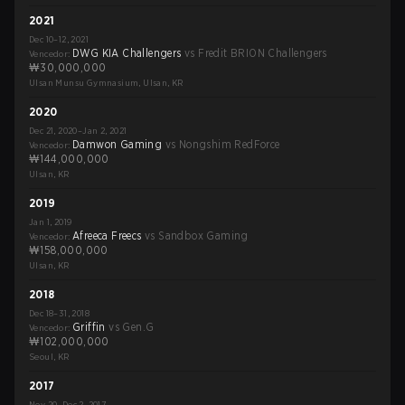
2021
Dec 10–12, 2021
DWG KIA Challengers
vs
Fredit BRION Challengers
Vencedor
:
₩30,000,000
Ulsan Munsu Gymnasium, Ulsan, KR
2020
Dec 21, 2020–Jan 2, 2021
Damwon Gaming
vs
Nongshim RedForce
Vencedor
:
₩144,000,000
Ulsan, KR
2019
Jan 1, 2019
Afreeca Freecs
vs
Sandbox Gaming
Vencedor
:
₩158,000,000
Ulsan, KR
2018
Dec 18–31, 2018
Griffin
vs
Gen.G
Vencedor
:
₩102,000,000
Seoul, KR
2017
Nov 20–Dec 2, 2017