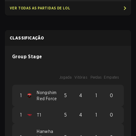
VER TODAS AS PARTIDAS DE LOL
CLASSIFICAÇÃO
Group Stage
Jogada
Vitórias
Perdas
Empates
Nongshim
1
5
4
1
0
Red Force
1
5
4
1
0
T1
Hanwha