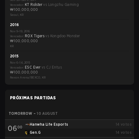
KT Rolster
vs
Longzhu Gaming
Vencedor
:
₩100,000,000
Seoul, KR
2016
Nov 9–19, 2016
ROX Tigers
vs
Kongdoo Monster
Vencedor
:
₩100,000,000
KR
2015
Nov 6–14, 2015
ESC Ever
vs
CJ Entus
Vencedor
:
₩100,000,000
Nexon Arena/BEXCO, KR
PRÓXIMAS PARTIDAS
TOMORROW
–
10 AUGUST
Hanwha Life Esports
14
votos
06
00
Gen.G
14
votos