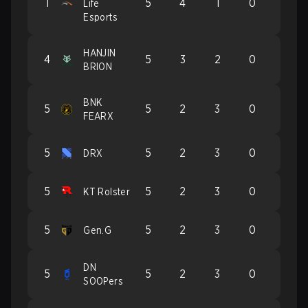
1
5
4
1
0
Life
Esports
HANJIN
4
5
3
2
0
BRION
BNK
5
5
2
3
0
FEARX
5
5
2
3
0
DRX
5
5
2
3
0
KT Rolster
5
5
2
3
0
Gen.G
DN
5
5
2
3
0
SOOPers