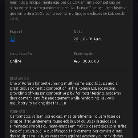
reunindo principalmente equipes da LCK em uma competição de
copa doméstica frequentemente realizada na off-season, com história
que remonta a 2005 como evento multijogos e edições de LoL desde
2015.
Esport
Data
20 Jul – 18 Aug
Localização
Premiação
Online
₩51,000,000
RELEVÂNCIA
One of Korea's longest-running multi-game esports cups and a
prestigious domestic competition in the Korean LoL ecosystem,
providing off-season competitive play for roster testing, academy
development, and fan engagement while reinforcing KeSPA's
regulatory role alongside the LCK.
FORMATO
Os formatos variam por edição, mas geralmente incluem fases de
grupos (frequentemente round-robin Bo1 ou Bo3) seguidas de
eliminação simples ou mata-matas em múltiplos estágios com séries
best-of (Bo3/Bo5). A qualificação é tipicamente por convite direto
das equipes da LCK, às vezes com equipes academy ou convidadas