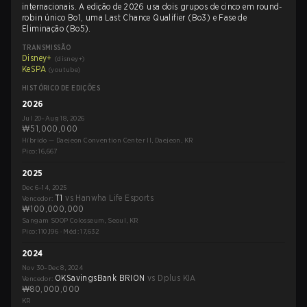
internacionais. A edição de 2026 usa dois grupos de cinco em round-
robin único Bo1, uma Last Chance Qualifier (Bo3) e Fase de
Eliminação (Bo5).
TRANSMISSÃO
Disney+
(
disney+
)
KeSPA
(
youtube
)
HISTÓRICO DE EDIÇÕES
2026
Jul 20–Aug 18, 2026
₩51,000,000
Híbrido — Daejeon Convention Center II, Daejeon, KR
Pico: 16,667
2025
Dec 6–14, 2025
T1
vs
Hanwha Life Esports
Vencedor
:
₩100,000,000
Sangam SOOP Colosseum, Seoul, KR
Pico: 110,196
·
Méd: 17,632
2024
Nov 30–Dec 8, 2024
OKSavingsBank BRION
vs
Dplus KIA
Vencedor
:
₩80,000,000
KR