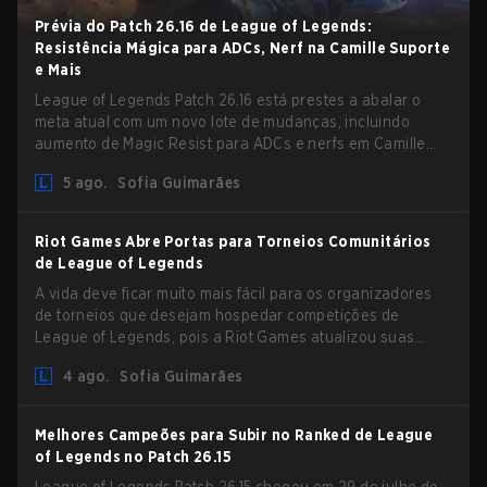
Prévia do Patch 26.16 de League of Legends:
Resistência Mágica para ADCs, Nerf na Camille Suporte
e Mais
League of Legends Patch 26.16 está prestes a abalar o
meta atual com um novo lote de mudanças, incluindo
aumento de Magic Resist para ADCs e nerfs em Camille
que podem impactar sua presença no support.
5 ago.
Sofia Guimarães
Riot Games Abre Portas para Torneios Comunitários
de League of Legends
A vida deve ficar muito mais fácil para os organizadores
de torneios que desejam hospedar competições de
League of Legends, pois a Riot Games atualizou suas
Diretrizes de Competições Comunitárias. As mudanças
4 ago.
Sofia Guimarães
removem várias restrições desatualizadas.
Melhores Campeões para Subir no Ranked de League
of Legends no Patch 26.15