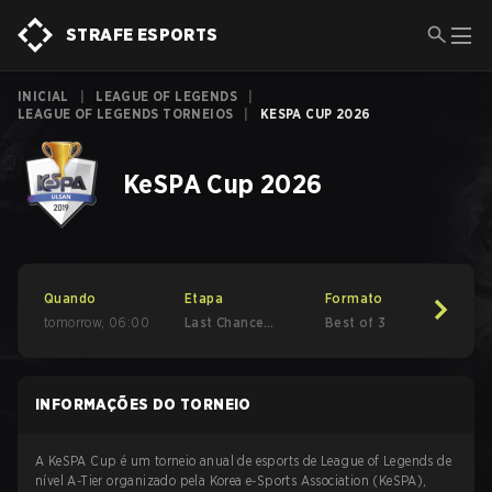
STRAFE ESPORTS
INICIAL
|
LEAGUE OF LEGENDS
|
LEAGUE OF LEGENDS TORNEIOS
|
KESPA CUP 2026
KeSPA Cup 2026
Quando
Etapa
Formato
tomorrow
,
06:00
Last Chance
Best of 3
Qualifier - Round
3
INFORMAÇÕES DO TORNEIO
A KeSPA Cup é um torneio anual de esports de League of Legends de
nível A-Tier organizado pela Korea e-Sports Association (KeSPA),