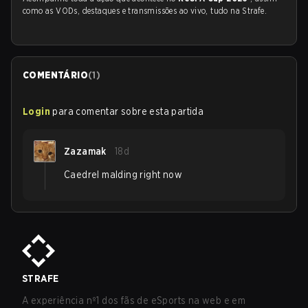
como as VODs, destaques e transmissões ao vivo, tudo na Strafe.
COMENTÁRIO
(
1
)
Login
para comentar sobre esta partida
Zazamak
18d
Caedrel malding right now
STRAFE
A experiência nº1 dos fãs de eSports na web e em