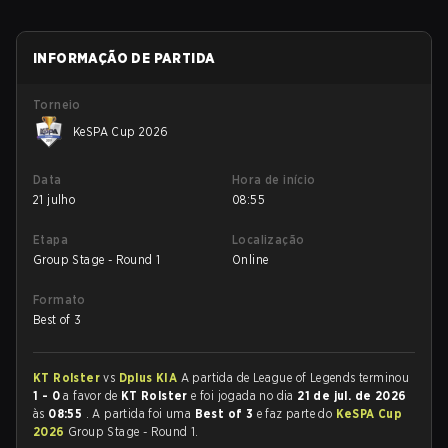
INFORMAÇÃO DE PARTIDA
Torneio
KeSPA Cup 2026
Data
Hora de início
21 julho
08:55
Etapa
Localização
Group Stage - Round 1
Online
Formato
Best of 3
KT Rolster
vs
Dplus KIA
A partida de League of Legends terminou
1 - 0
a favor de
KT Rolster
e foi jogada no dia
21 de jul. de 2026
às
08:55
. A partida foi uma
Best of 3
e faz parte do
KeSPA Cup
2026
Group Stage - Round 1.