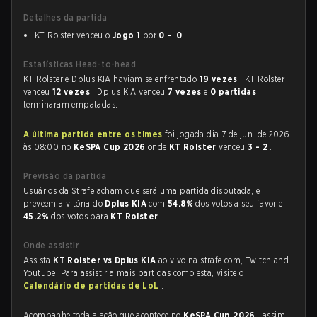
Detalhes da partida
KT Rolster venceu o
Jogo 1
por
0 - 0
Estatísticas Head-to-head
KT Rolster e Dplus KIA haviam se enfrentado
19 vezes
. KT Rolster
venceu
12 vezes
, Dplus KIA venceu
7 vezes
e
0 partidas
terminaram empatadas.
A última partida entre os times
foi jogada dia 7 de jun. de 2026
às 08:00 no
KeSPA Cup 2026
onde
KT Rolster
venceu
3 - 2
.
Previsão da partida
Usuários da Strafe acham que será uma partida disputada, e
preveem a vitória do
Dplus KIA
com
54.8%
dos votos a seu favor e
45.2%
dos votos para
KT Rolster
.
Onde assistir
Assista
KT Rolster vs Dplus KIA
ao vivo na strafe.com, Twitch and
Youtube. Para assistir a mais partidas como esta, visite o
Calendário de partidas de LoL
.
Acompanhe toda a ação que acontece no
KeSPA Cup 2026
, assim