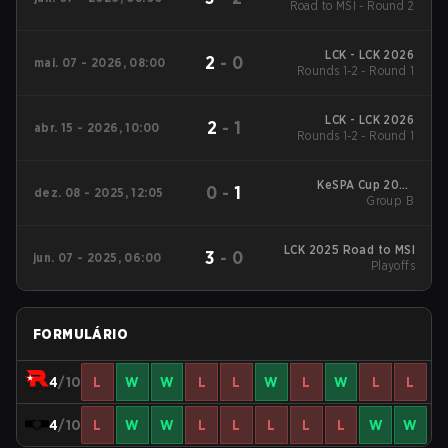
Road to MSI - Round 2
LCK - LCK 2026
2
-
0
mai. 07 - 2026, 08:00
Rounds 1-2 - Round 1
LCK - LCK 2026
2
-
1
abr. 15 - 2026, 10:00
Rounds 1-2 - Round 1
KeSPA Cup 2025
0
-
1
dez. 08 - 2025, 12:05
Group B
Group B
LCK 2025 Road to MSI
3
-
0
jun. 07 - 2025, 06:00
Playoffs
FORMULÁRIO
4
/10
L
W
W
L
L
W
L
W
L
L
4
/10
L
W
W
L
L
L
L
L
W
W