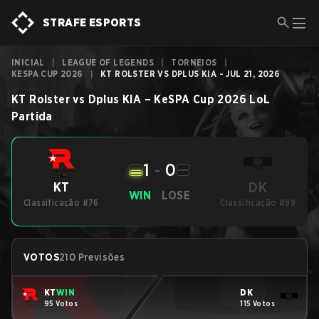
STRAFE ESPORTS
INICIAL
|
LEAGUE OF LEGENDS
|
TORNEIOS
|
KESPA CUP 2026
|
KT ROLSTER VS DPLUS KIA - JUL 21, 2026
KT Rolster
vs
Dplus KIA
–
KeSPA Cup 2026
LoL
Partida
1
-
0
DK
KT
WIN
LOSE
Classificação #76
Classificação #99
VOTOS
210 Previsões
KT
WIN
DK
95 Votos
115 Votos