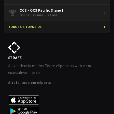
OCS - OCS Pacific Stage 1
Online
•
25 mar. – 23 abr.
TODOS OS TORNEIOS
STRAFE
A experiência nº1 dos fãs de eSports na web e em
dispositivos móveis.
Strafe, tudo em eSports