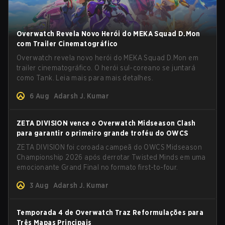
Overwatch Revela Novo Herói do MEKA Squad D.Mon
com Trailer Cinematográfico
Overwatch revela novo herói do MEKA Squad D.Mon em
trailer cinematográfico. O herói sul-coreano se juntará
como Tank. Leia mais para mais detalhes.
6 Aug
Adarsh J. Kumar
ZETA DIVISION vence o Overwatch Midseason Clash
para garantir o primeiro grande troféu do OWCS
ZETA DIVISION foi coroada campeã do OWCS Midseason
Championship 2026 após derrotar Twisted Minds em uma
emocionante Grand Final no formato first-to-four.
3 Aug
Adarsh J. Kumar
Temporada 4 de Overwatch Traz Reformulações para
Três Mapas Principais