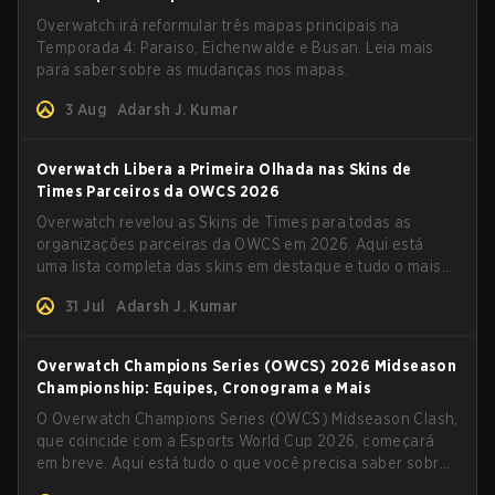
Overwatch irá reformular três mapas principais na
Temporada 4: Paraiso, Eichenwalde e Busan. Leia mais
para saber sobre as mudanças nos mapas.
3 Aug
Adarsh J. Kumar
Overwatch Libera a Primeira Olhada nas Skins de
Times Parceiros da OWCS 2026
Overwatch revelou as Skins de Times para todas as
organizações parceiras da OWCS em 2026. Aqui está
uma lista completa das skins em destaque e tudo o mais
que você precisa saber.
31 Jul
Adarsh J. Kumar
Overwatch Champions Series (OWCS) 2026 Midseason
Championship: Equipes, Cronograma e Mais
O Overwatch Champions Series (OWCS) Midseason Clash,
que coincide com a Esports World Cup 2026, começará
em breve. Aqui está tudo o que você precisa saber sobre
o torneio.