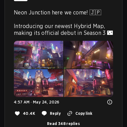
Neon Junction here we come! 🇯🇵

Introducing our newest Hybrid Map, 
making its official debut in Season 3 🌃 
4:57 AM · May 24, 2026
40.4K
Reply
Copy link
Read 348 replies