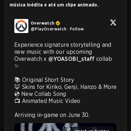
música inédita e até um clipe animado.
Overwatch
@
PlayOverwatch
·
Follow
Experience signature storytelling and 
new music with our upcoming 
Overwatch x 
@YOASOBI_staff
 collab 
✨

📚 Original Short Story

🦊 Skins for Kiriko, Genji, Hanzo & More

💿 New Collab Song

📺 Animated Music Video

Arriving in-game on June 30. 