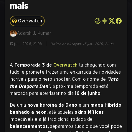
mais
Overwatch
Adarsh J. Kumar
|
13 jun., 2026, 21:08
Última atualização
:
13 jun., 2026, 21:08
A
Temporada 3 de
Overwatch
tá chegando com
tudo, e promete trazer uma enxurrada de novidades
incríveis para o hero shooter. Com o nome de
"
Into
the Dragon's Den
"
, a próxima temporada está
marcada para aterrissar no dia
16 de junho
.
De uma
nova heroína de Dano
e um
mapa Híbrido
banhado a neon
, até aquelas
skins Míticas
impecáveis e a já tradicional rodada de
balanceamentos
, separamos tudo o que você pode